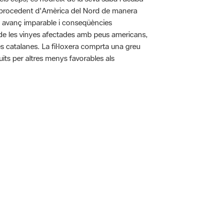
pa procedent d'Amèrica del Nord de manera
n avanç imparable i conseqüències
ó de les vinyes afectades amb peus americans,
es catalanes. La fil·loxera comprta una greu
uïts per altres menys favorables als
 5.