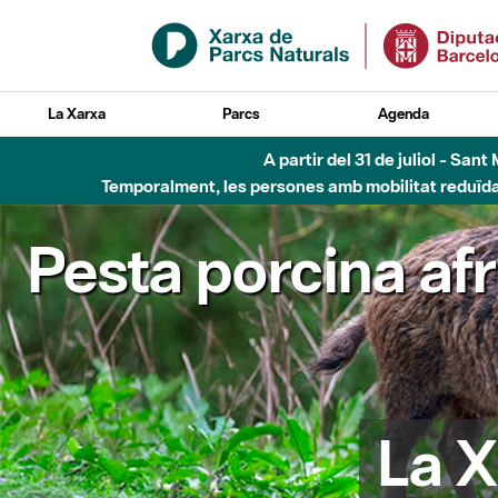
Salta al contingut principal
La Xarxa
Parcs
Agenda
A partir del 31 de juliol - Sa
Temporalment, les persones amb mobilitat reduïda n
Pesta porcina af
La X