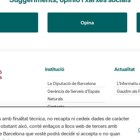
Opina
Institució
Actualitat
La Diputació de Barcelona
L'Informatiu 
Gerència de Serveis d'Espais
Gaudim als 
Naturals
Contacte
s amb finalitat tècnica, no recapta ni cedeix dades de caràcter
 obstant això, conté enllaços a llocs web de tercers amb
ó de Barcelona que vostè podrà decidir si accepta o no quan
Diputació de Barcelona. Edifici Llacuna, 1a planta.