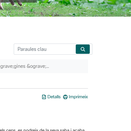
P&agrave;gines &ograve;rfenes
Detalls
Imprimeix
els ceps, es nodreix de la seva saba i acaba