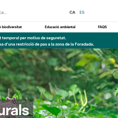
CA
ES
 biodiversitat
Educació ambiental
FAQS
ent temporal per motius de seguretat.
a d'una restricció de pas a la zona de la Foradada.
urals