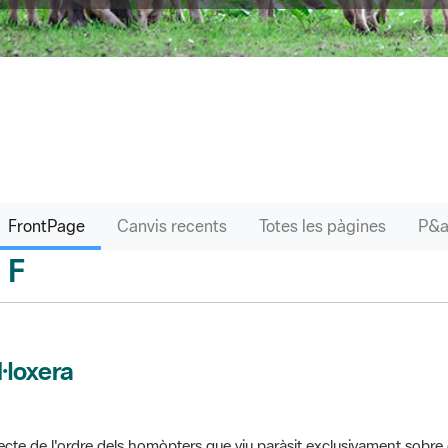
FrontPage
Canvis recents
Totes les pàgines
F
sari
l·loxera
ecte de l'ordre dels homòpters que viu paràsit exclusivament sobre 