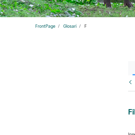
FrontPage
Glosari
F
Glo
Fi
Ins