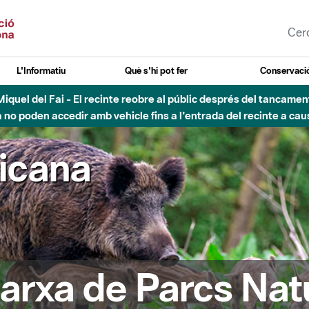
L'Informatiu
Què s'hi pot fer
Conservació
nt Miquel del Fai - El recinte reobre al públic després del tancam
o poden accedir amb vehicle fins a l'entrada del recinte a caus
ricana
arxa de Parcs Nat