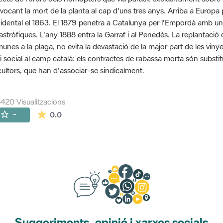
vocant la mort de la planta al cap d'uns tres anys. Arriba a Euro
idental el 1863. El 1879 penetra a Catalunya per l'Empordà amb u
astròfiques. L'any 1888 entra la Garraf i al Penedès. La replantaci
unes a la plaga, no evita la devastació de la major part de les viny
si social al camp català: els contractes de rabassa morta són substit
icultors, que han d'associar-se sindicalment.
420 Visualitzacions
La mitjana de les valoracions és de 0 estrelles de
-
0.0
Suggeriments, opinió i xarxes socials