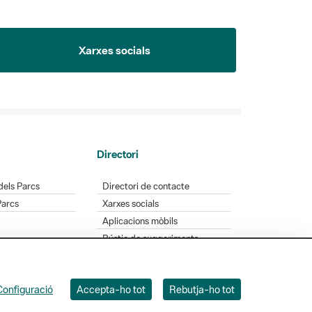
Xarxes socials
Directori
dels Parcs
Directori de contacte
Parcs
Xarxes socials
Aplicacions mòbils
Bústia de suggeriments
Opineu sobre els parcs
Configuració
Accepta-ho tot
Rebutja-ho tot
 Badajoz, 49. 08005 Barcelona. Tel. 934 022 428