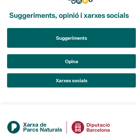
Suggeriments, opinió i xarxes socials
Suggeriments
Opina
Xarxes socials