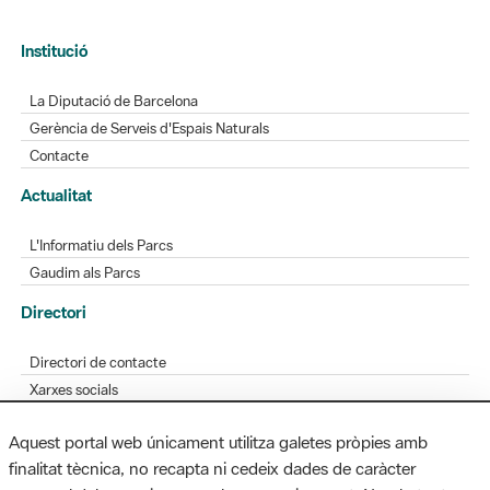
Institució
La Diputació de Barcelona
Gerència de Serveis d'Espais Naturals
Contacte
Actualitat
L'Informatiu dels Parcs
Gaudim als Parcs
Directori
Directori de contacte
Xarxes socials
Aplicacions mòbils
Aquest portal web únicament utilitza galetes pròpies amb
Bústia de suggeriments
finalitat tècnica, no recapta ni cedeix dades de caràcter
Opineu sobre els parcs