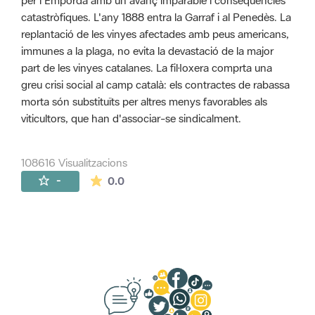
per l'Empordà amb un avanç imparable i conseqüències
catastròfiques. L'any 1888 entra la Garraf i al Penedès. La
replantació de les vinyes afectades amb peus americans,
immunes a la plaga, no evita la devastació de la major
part de les vinyes catalanes. La fil·loxera comprta una
greu crisi social al camp català: els contractes de rabassa
morta són substituïts per altres menys favorables als
viticultors, que han d'associar-se sindicalment.
108616 Visualitzacions
La mitjana de les valoracions és de 0 estr
-
0.0