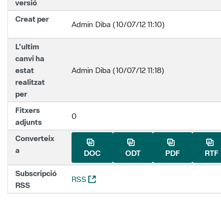
versió
Creat per
Admin Diba (10/07/12 11:10)
L'ultim
canvi ha
estat
Admin Diba (10/07/12 11:18)
realitzat
per
Fitxers
0
adjunts
Converteix
a
DOC
ODT
PDF
RTF
Subscripció
(Obre una nova finestra)
RSS
RSS