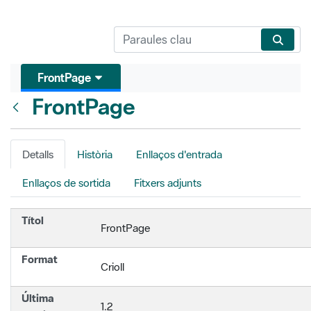
FrontPage
FrontPage
Vés enrere
Detalls
Història
Enllaços d'entrada
Enllaços de sortida
Fitxers adjunts
Títol
FrontPage
Format
Crioll
Última
1.2