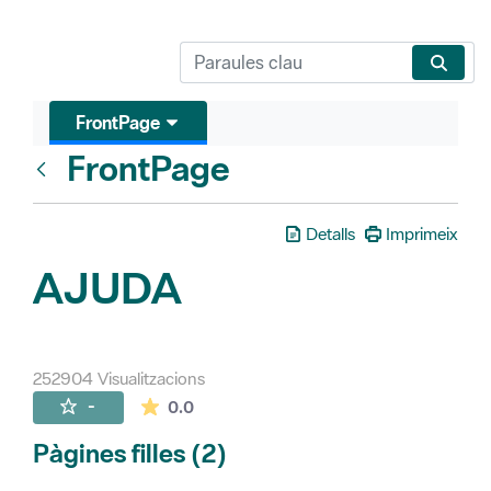
FrontPage
FrontPage
Vés enrere
Detalls
Imprimeix
AJUDA
252904 Visualitzacions
La mitjana de les valoracions és de 0 estr
-
0.0
Pàgines filles (2)