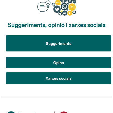
Suggeriments, opinió i xarxes socials
Suggeriments
Opina
Xarxes socials