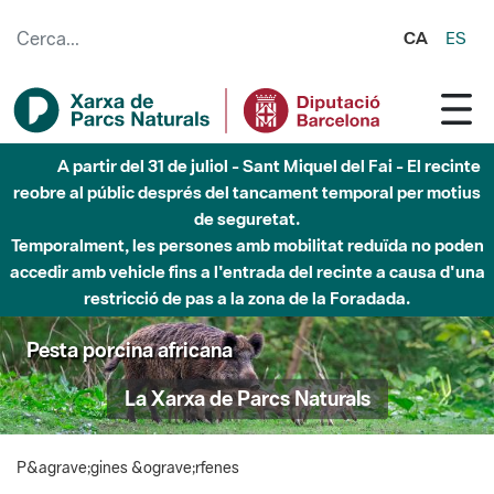
Salta al contingut principal
CA
ES
A partir del 31 de juliol - Sant Miquel del Fai - El recinte
reobre al públic després del tancament temporal per motius
de seguretat.
Temporalment, les persones amb mobilitat reduïda no poden
accedir amb vehicle fins a l'entrada del recinte a causa d'una
restricció de pas a la zona de la Foradada.
Pesta porcina africana
La Xarxa de Parcs Naturals
P&agrave;gines &ograve;rfenes