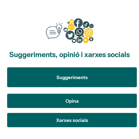
Suggeriments, opinió i xarxes socials
Suggeriments
Opina
Xarxes socials