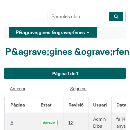
P&agrave;gines &ograve;rfenes
P&agrave;gines &ograve;rfen
Pàgina 1 de 1
Anterior
Següent
Pàgina
Estat
Revisió
Usuari
Data
Admin
fa 14
A
1.2
Aprovat
Diba
anys