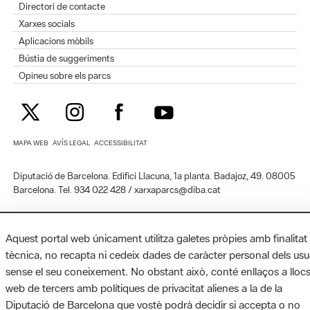
Directori de contacte
Xarxes socials
Aplicacions mòbils
Bústia de suggeriments
Opineu sobre els parcs
MAPA WEB
AVÍS LEGAL
ACCESSIBILITAT
Diputació de Barcelona. Edifici Llacuna, 1a planta. Badajoz, 49. 08005
Barcelona. Tel. 934 022 428 / xarxaparcs@diba.cat
Aquest portal web únicament utilitza galetes pròpies amb finalitat
tècnica, no recapta ni cedeix dades de caràcter personal dels usu
sense el seu coneixement. No obstant això, conté enllaços a lloc
web de tercers amb polítiques de privacitat alienes a la de la
Diputació de Barcelona que vostè podrà decidir si accepta o no