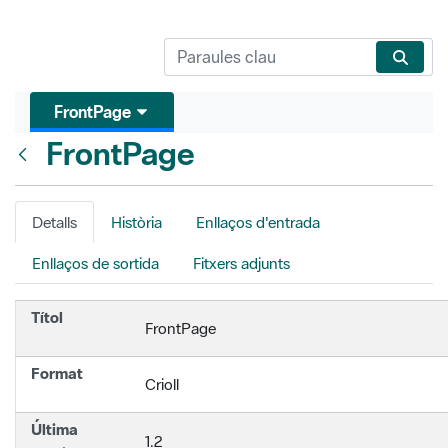
FrontPage
FrontPage
Vés enrere
Detalls
Història
Enllaços d'entrada
Enllaços de sortida
Fitxers adjunts
Títol
FrontPage
Format
Crioll
Última
1.2