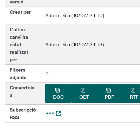
versió
Creat per
Admin Diba (10/07/12 11:10)
L'ultim
canvi ha
estat
Admin Diba (10/07/12 11:18)
realitzat
per
Fitxers
0
adjunts
Converteix
a
DOC
ODT
PDF
RTF
Subscripció
(Obre una nova finestra)
RSS
RSS