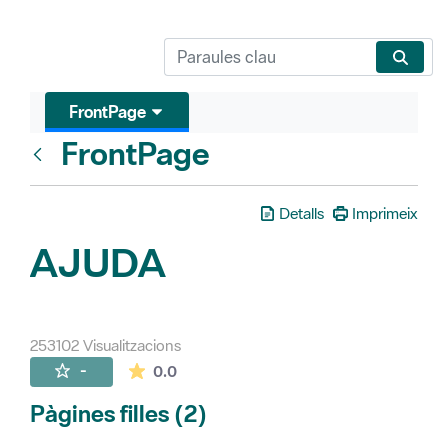
FrontPage
FrontPage
Vés enrere
Detalls
Imprimeix
AJUDA
253102 Visualitzacions
La mitjana de les valoracions és de 0 estr
-
0.0
Pàgines filles (2)