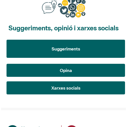
Suggeriments, opinió i xarxes socials
Suggeriments
Opina
Xarxes socials