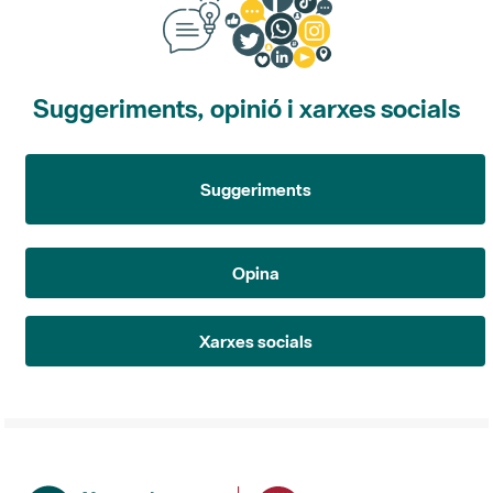
Suggeriments, opinió i xarxes socials
Suggeriments
Opina
Xarxes socials