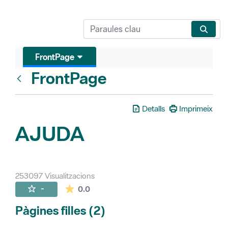
FrontPage
FrontPage
Vés enrere
Detalls
Imprimeix
AJUDA
253097 Visualitzacions
La mitjana de les valoracions és de 0 estr
-
0.0
Pàgines filles (2)