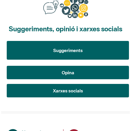
Suggeriments, opinió i xarxes socials
Suggeriments
Opina
Xarxes socials