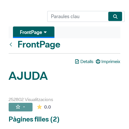
FrontPage
FrontPage
Vés enrere
Detalls
Imprimeix
AJUDA
252802 Visualitzacions
La mitjana de les valoracions és de 0 estr
-
0.0
Pàgines filles (2)