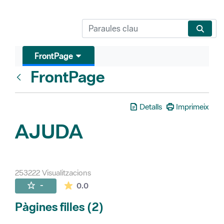
FrontPage
FrontPage
Vés enrere
Detalls
Imprimeix
AJUDA
253222 Visualitzacions
La mitjana de les valoracions és de 0 estr
-
0.0
Pàgines filles (2)