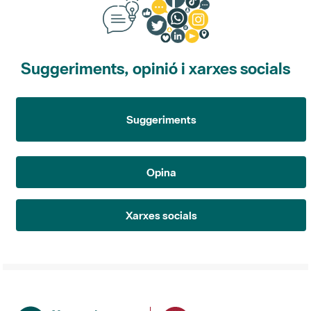
Suggeriments, opinió i xarxes socials
Suggeriments
Opina
Xarxes socials