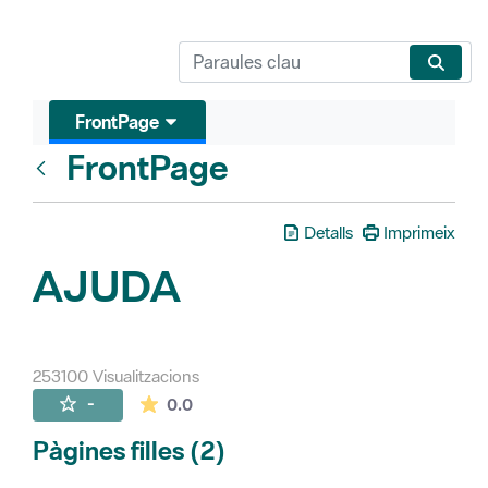
FrontPage
FrontPage
Vés enrere
Detalls
Imprimeix
AJUDA
253100 Visualitzacions
La mitjana de les valoracions és de 0 estr
-
0.0
Pàgines filles (2)