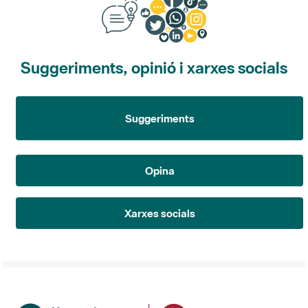
Suggeriments, opinió i xarxes socials
Suggeriments
Opina
Xarxes socials