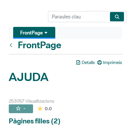
FrontPage
FrontPage
Vés enrere
Detalls
Imprimeix
AJUDA
253057 Visualitzacions
La mitjana de les valoracions és de 0 estr
-
0.0
Pàgines filles (2)