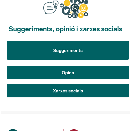
Suggeriments, opinió i xarxes socials
Suggeriments
Opina
Xarxes socials