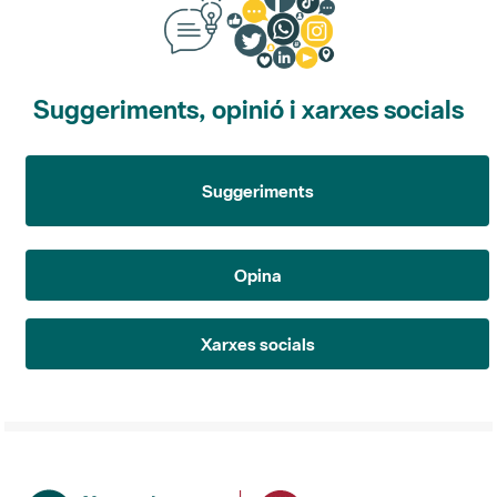
Suggeriments, opinió i xarxes socials
Suggeriments
Opina
Xarxes socials