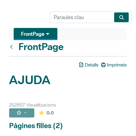
FrontPage
FrontPage
Vés enrere
Detalls
Imprimeix
AJUDA
252957 Visualitzacions
La mitjana de les valoracions és de 0 estr
-
0.0
Pàgines filles (2)