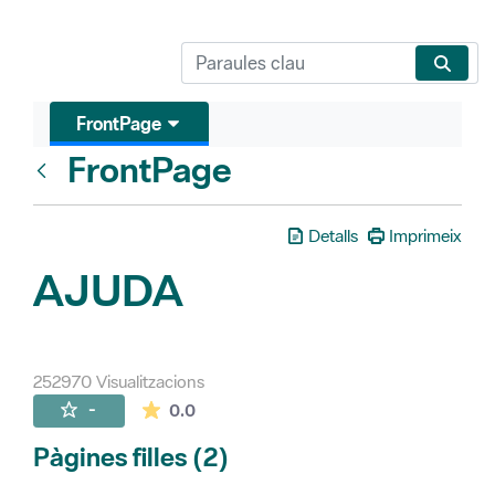
FrontPage
FrontPage
Vés enrere
Detalls
Imprimeix
AJUDA
252970 Visualitzacions
La mitjana de les valoracions és de 0 estr
-
0.0
Pàgines filles (2)