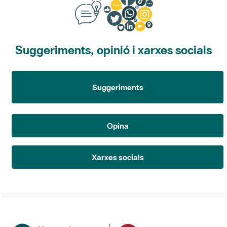
Suggeriments, opinió i xarxes socials
Suggeriments
Opina
Xarxes socials