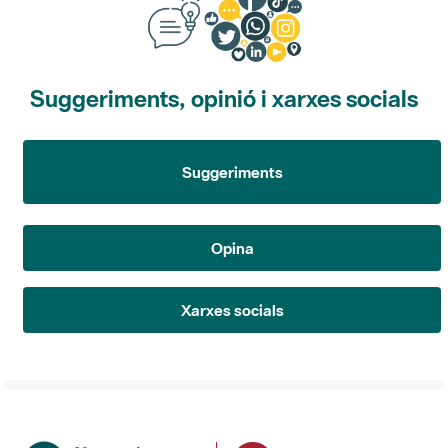
Suggeriments, opinió i xarxes socials
Suggeriments
Opina
Xarxes socials