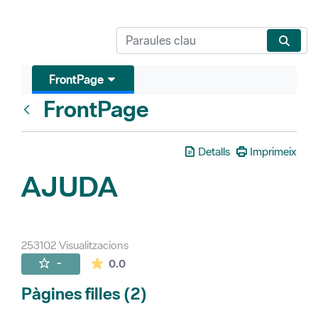
FrontPage
FrontPage
Vés enrere
Detalls
Imprimeix
AJUDA
253102 Visualitzacions
La mitjana de les valoracions és de 0 estr
-
0.0
Pàgines filles (2)