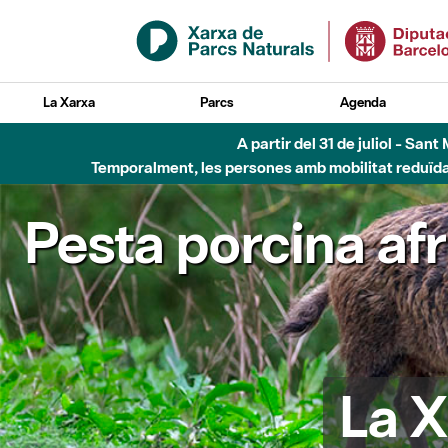
Salta al contingut principal
La Xarxa
Parcs
Agenda
A partir del 31 de juliol - Sa
Temporalment, les persones amb mobilitat reduïda n
Pesta porcina af
La X