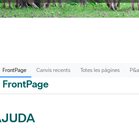
FrontPage
Canvis recents
Totes les pàgines
FrontPage
 enrere
AJUDA