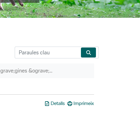
P&agrave;gines &ograve;rfenes
Detalls
Imprimeix