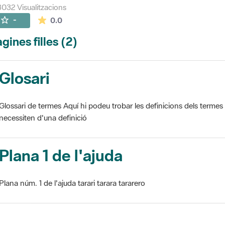
032 Visualitzacions
La mitjana de les valoracions és de 0 estrelles de
-
0.0
gines filles (2)
Glosari
Glossari de termes Aquí hi podeu trobar les definicions dels termes
necessiten d'una definició
Plana 1 de l'ajuda
Plana núm. 1 de l'ajuda tarari tarara tararero