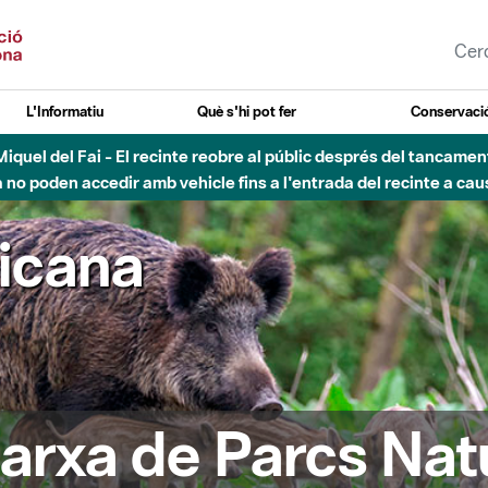
L'Informatiu
Què s'hi pot fer
Conservació
nt Miquel del Fai - El recinte reobre al públic després del tancam
o poden accedir amb vehicle fins a l'entrada del recinte a caus
ricana
arxa de Parcs Nat