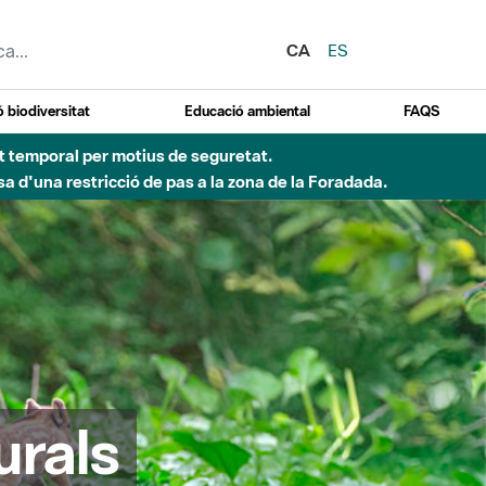
CA
ES
 biodiversitat
Educació ambiental
FAQS
ent temporal per motius de seguretat.
a d'una restricció de pas a la zona de la Foradada.
urals