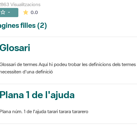
863 Visualitzacions
La mitjana de les valoracions és de 0 estrelles de
-
0.0
gines filles (2)
Glosari
Glossari de termes Aquí hi podeu trobar les definicions dels termes
necessiten d'una definició
Plana 1 de l'ajuda
Plana núm. 1 de l'ajuda tarari tarara tararero