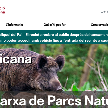
L'Informatiu
Què s'hi pot fer
Conservació
nt Miquel del Fai - El recinte reobre al públic després del tancam
o poden accedir amb vehicle fins a l'entrada del recinte a caus
ricana
arxa de Parcs Nat