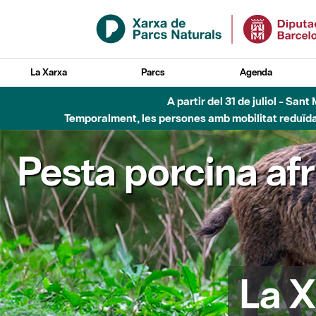
Salta al contingut principal
La Xarxa
Parcs
Agenda
A partir del 31 de juliol - Sa
Temporalment, les persones amb mobilitat reduïda n
Pesta porcina af
La X