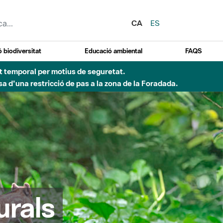
CA
ES
 biodiversitat
Educació ambiental
FAQS
ent temporal per motius de seguretat.
a d'una restricció de pas a la zona de la Foradada.
urals