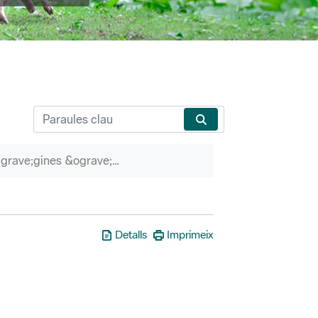
P&agrave;gines &ograve;rfenes
Detalls
Imprimeix