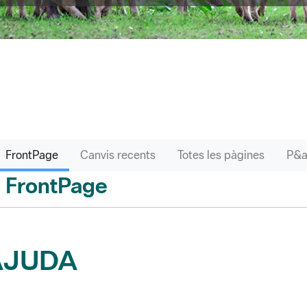
FrontPage
Canvis recents
Totes les pàgines
FrontPage
 enrere
AJUDA