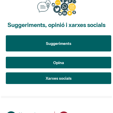
Suggeriments, opinió i xarxes socials
Suggeriments
Opina
Xarxes socials