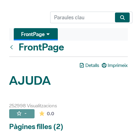
FrontPage
FrontPage
Vés enrere
Detalls
Imprimeix
AJUDA
252998 Visualitzacions
La mitjana de les valoracions és de 0 estr
-
0.0
Pàgines filles (2)