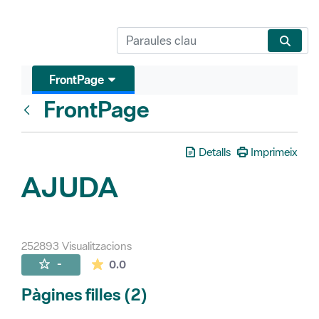
FrontPage
FrontPage
Vés enrere
Detalls
Imprimeix
AJUDA
252893 Visualitzacions
La mitjana de les valoracions és de 0 estr
-
0.0
Pàgines filles (2)