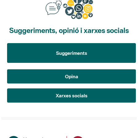
Suggeriments, opinió i xarxes socials
Suggeriments
Opina
Xarxes socials