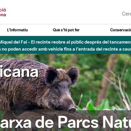
L'Informatiu
Què s'hi pot fer
Conservació
nt Miquel del Fai - El recinte reobre al públic després del tancam
o poden accedir amb vehicle fins a l'entrada del recinte a caus
ricana
arxa de Parcs Nat