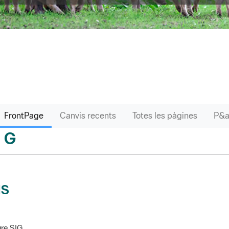
FrontPage
Canvis recents
Totes les pàgines
G
sari
IS
re SIG