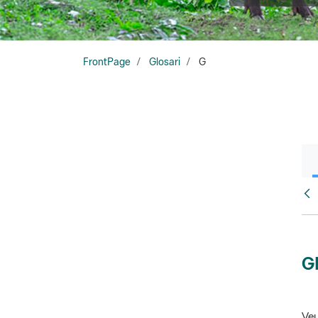
FrontPage
Glosari
G
Glo
G
Veu