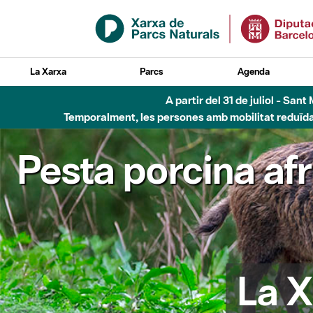
Salta al contingut principal
La Xarxa
Parcs
Agenda
A partir del 31 de juliol - Sa
Temporalment, les persones amb mobilitat reduïda n
Pesta porcina af
La X