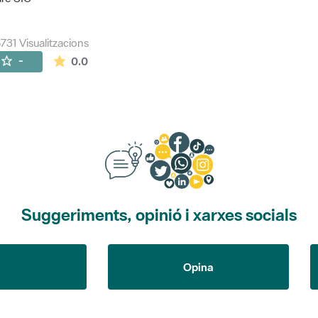
731 Visualitzacions
La mitjana de les valoracions és de 0 estrelles de
-
0.0
Suggeriments, opinió i xarxes socials
Opina