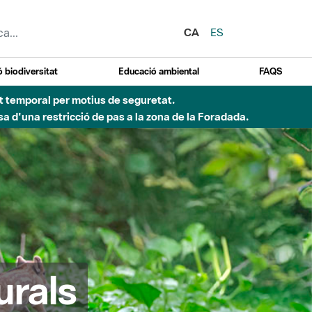
CA
ES
 biodiversitat
Educació ambiental
FAQS
ent temporal per motius de seguretat.
a d'una restricció de pas a la zona de la Foradada.
urals