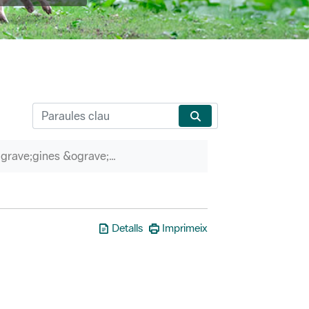
P&agrave;gines &ograve;rfenes
Detalls
Imprimeix