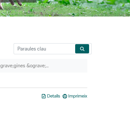
P&agrave;gines &ograve;rfenes
Detalls
Imprimeix