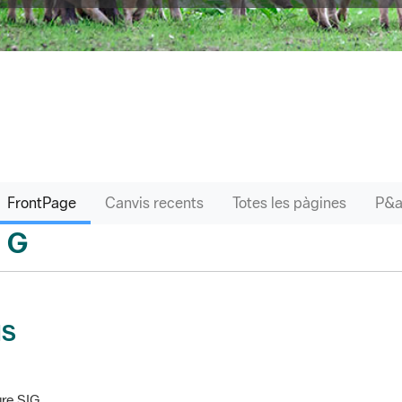
FrontPage
Canvis recents
Totes les pàgines
G
sari
IS
re SIG