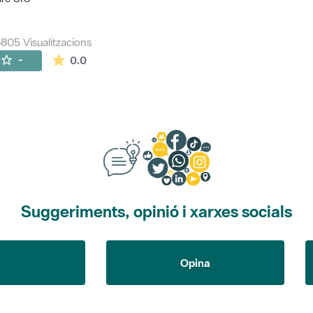
805 Visualitzacions
La mitjana de les valoracions és de 0 estrelles de
-
0.0
Suggeriments, opinió i xarxes socials
Opina