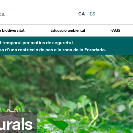
CA
ES
 biodiversitat
Educació ambiental
FAQS
ent temporal per motius de seguretat.
a d'una restricció de pas a la zona de la Foradada.
urals