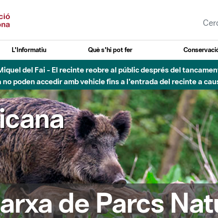
L'Informatiu
Què s'hi pot fer
Conservació
nt Miquel del Fai - El recinte reobre al públic després del tancam
o poden accedir amb vehicle fins a l'entrada del recinte a caus
ricana
arxa de Parcs Nat