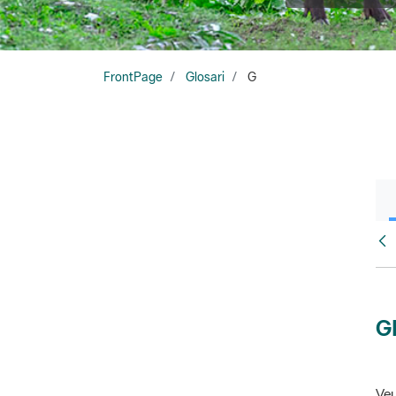
FrontPage
Glosari
G
Glo
G
Veu