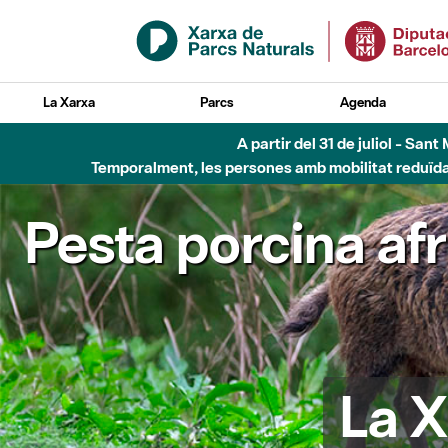
Salta al contingut principal
La Xarxa
Parcs
Agenda
A partir del 31 de juliol - Sa
Temporalment, les persones amb mobilitat reduïda n
Pesta porcina af
La X