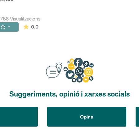
768 Visualitzacions
La mitjana de les valoracions és de 0 estrelles de
-
0.0
Suggeriments, opinió i xarxes socials
Opina