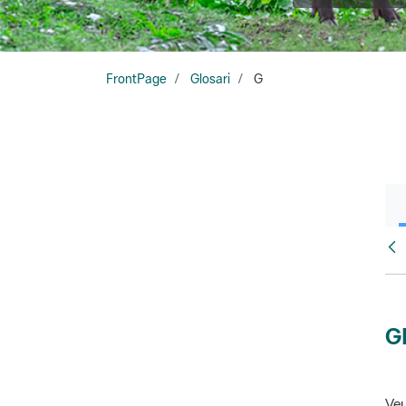
FrontPage
Glosari
G
Glo
G
Veu