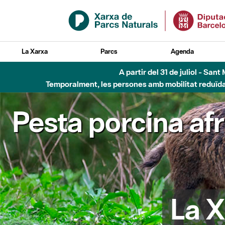
Salta al contingut principal
La Xarxa
Parcs
Agenda
A partir del 31 de juliol - Sa
Temporalment, les persones amb mobilitat reduïda n
Pesta porcina af
La X