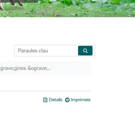
P&agrave;gines &ograve;rfenes
Detalls
Imprimeix