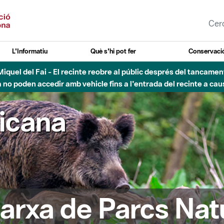
L'Informatiu
Què s'hi pot fer
Conservació
nt Miquel del Fai - El recinte reobre al públic després del tancam
o poden accedir amb vehicle fins a l'entrada del recinte a caus
ricana
arxa de Parcs Nat