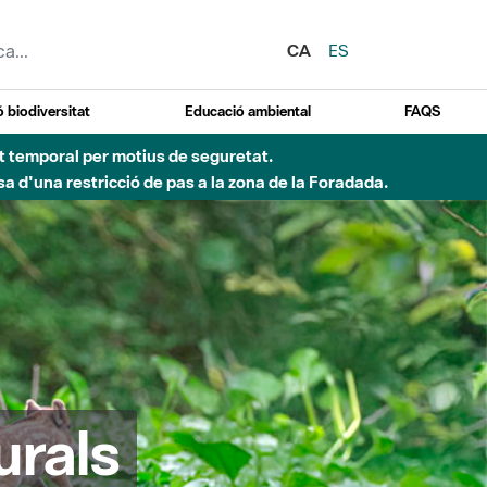
CA
ES
 biodiversitat
Educació ambiental
FAQS
ent temporal per motius de seguretat.
a d'una restricció de pas a la zona de la Foradada.
urals