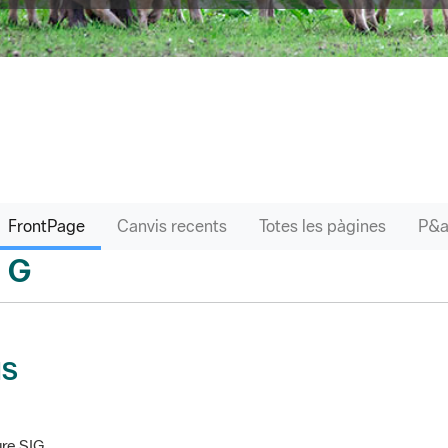
FrontPage
Canvis recents
Totes les pàgines
G
sari
IS
re SIG