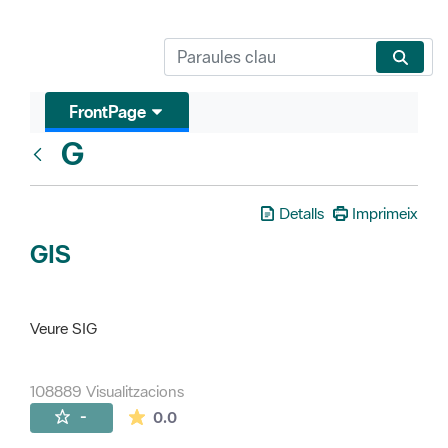
FrontPage
G
Glosari
Detalls
Imprimeix
GIS
Veure SIG
108889 Visualitzacions
La mitjana de les valoracions és de 0 estr
-
0.0