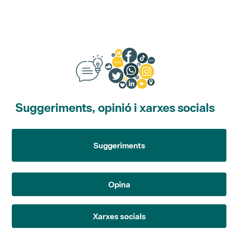
Suggeriments, opinió i xarxes socials
Suggeriments
Opina
Xarxes socials