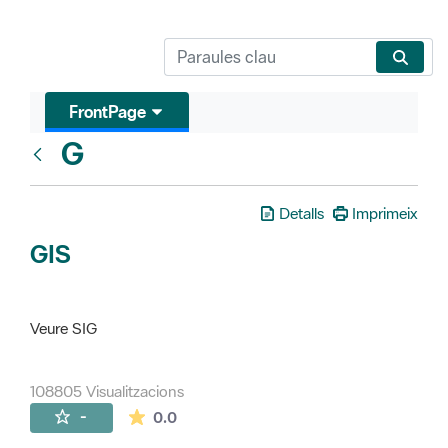
FrontPage
G
Glosari
Detalls
Imprimeix
GIS
Veure SIG
108805 Visualitzacions
La mitjana de les valoracions és de 0 estr
-
0.0