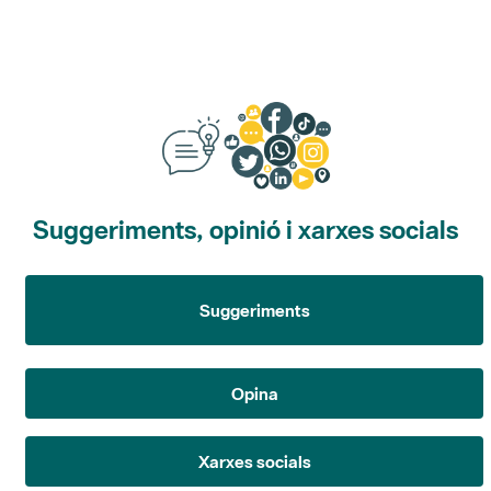
Suggeriments, opinió i xarxes socials
Suggeriments
Opina
Xarxes socials