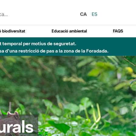
CA
ES
 biodiversitat
Educació ambiental
FAQS
ent temporal per motius de seguretat.
a d'una restricció de pas a la zona de la Foradada.
urals