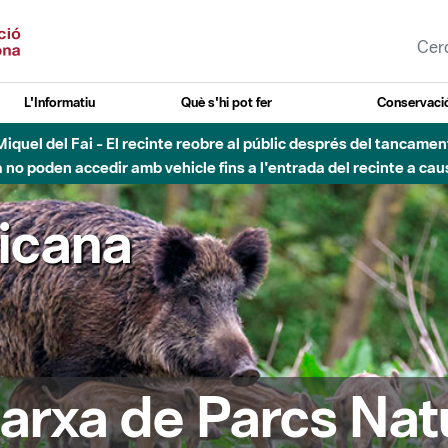
L'Informatiu
Què s'hi pot fer
Conservació
nt Miquel del Fai - El recinte reobre al públic després del tancam
o poden accedir amb vehicle fins a l'entrada del recinte a caus
ricana
arxa de Parcs Nat