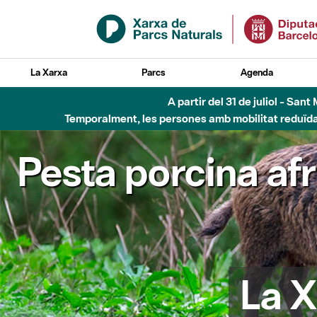
Salta al contingut principal
La Xarxa
Parcs
Agenda
A partir del 31 de juliol - Sa
Temporalment, les persones amb mobilitat reduïda n
Pesta porcina af
La X