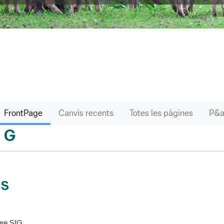
FrontPage
Canvis recents
Totes les pàgines
G
sari
IS
re SIG