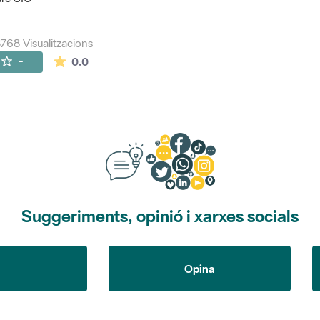
768 Visualitzacions
La mitjana de les valoracions és de 0 estrelles de
-
0.0
Suggeriments, opinió i xarxes socials
Opina