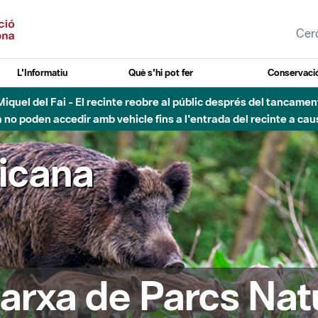
L'Informatiu
Què s'hi pot fer
Conservació
nt Miquel del Fai - El recinte reobre al públic després del tancam
o poden accedir amb vehicle fins a l'entrada del recinte a caus
ricana
arxa de Parcs Nat