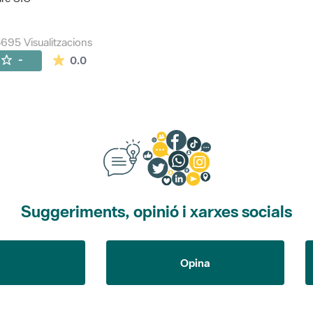
695 Visualitzacions
La mitjana de les valoracions és de 0 estrelles de
-
0.0
Suggeriments, opinió i xarxes socials
Opina