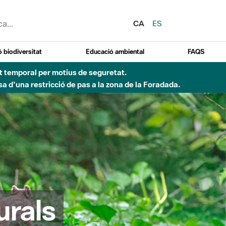
CA
ES
 biodiversitat
Educació ambiental
FAQS
ent temporal per motius de seguretat.
a d'una restricció de pas a la zona de la Foradada.
urals