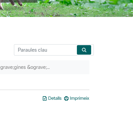
P&agrave;gines &ograve;rfenes
Detalls
Imprimeix