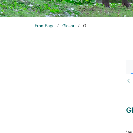
FrontPage
Glosari
G
Glo
G
Veu