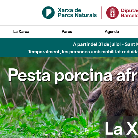
Salta al contingut principal
La Xarxa
Parcs
Agenda
A partir del 31 de juliol - Sa
Temporalment, les persones amb mobilitat reduïda n
Pesta porcina af
La X