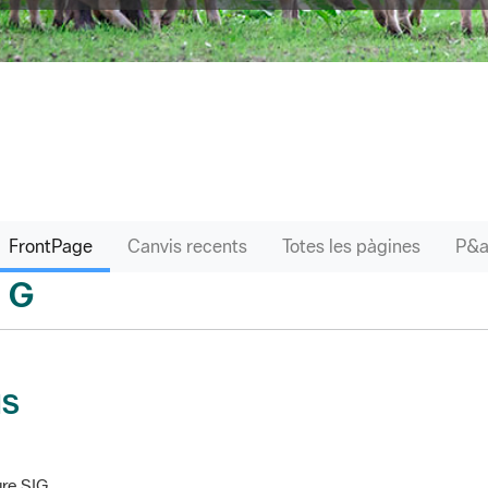
FrontPage
Canvis recents
Totes les pàgines
G
sari
IS
re SIG