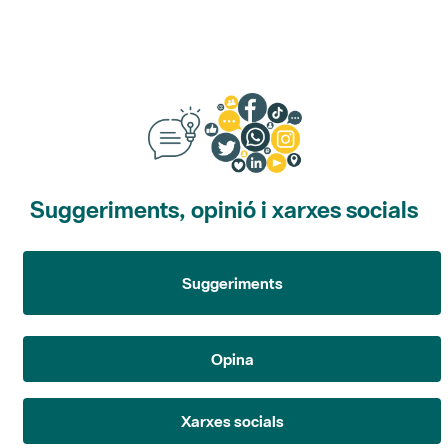
Suggeriments, opinió i xarxes socials
Suggeriments
Opina
Xarxes socials