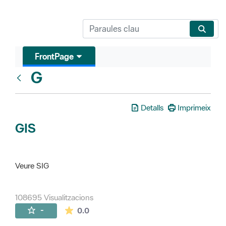
FrontPage
G
Glosari
Detalls
Imprimeix
GIS
Veure SIG
108695 Visualitzacions
La mitjana de les valoracions és de 0 estr
-
0.0