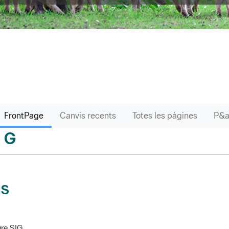
FrontPage
Canvis recents
Totes les pàgines
G
sari
IS
re SIG