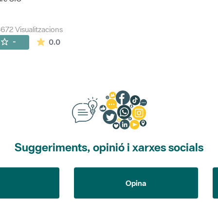
672 Visualitzacions
La mitjana de les valoracions és de 0 estrelles de
-
0.0
Suggeriments, opinió i xarxes socials
Opina