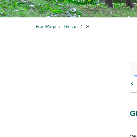
FrontPage
Glosari
G
Glo
G
Veu