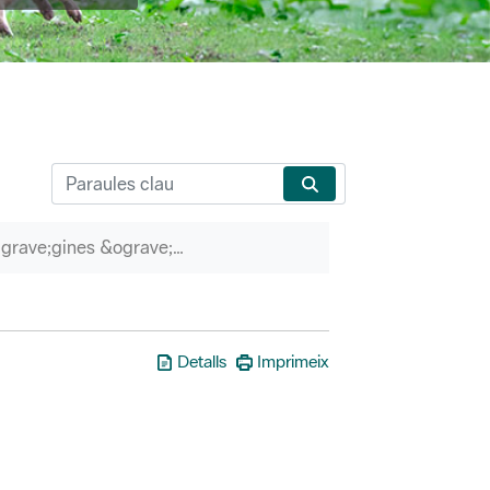
P&agrave;gines &ograve;rfenes
Detalls
Imprimeix