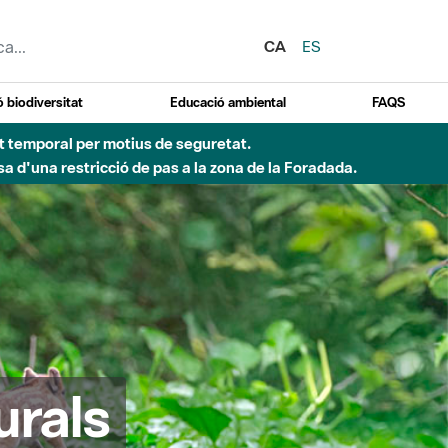
CA
ES
 biodiversitat
Educació ambiental
FAQS
ent temporal per motius de seguretat.
a d'una restricció de pas a la zona de la Foradada.
urals