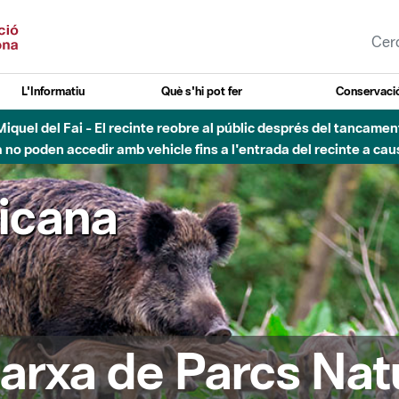
L'Informatiu
Què s'hi pot fer
Conservació
nt Miquel del Fai - El recinte reobre al públic després del tancam
o poden accedir amb vehicle fins a l'entrada del recinte a caus
ricana
arxa de Parcs Nat