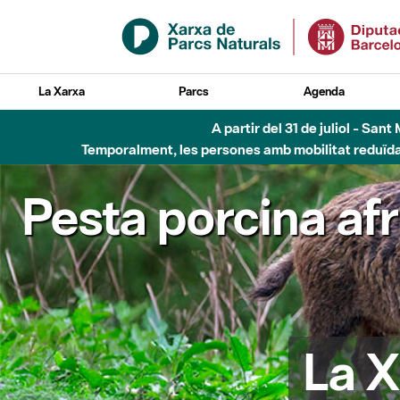
Salta al contingut principal
La Xarxa
Parcs
Agenda
A partir del 31 de juliol - Sa
Temporalment, les persones amb mobilitat reduïda n
Pesta porcina af
La X