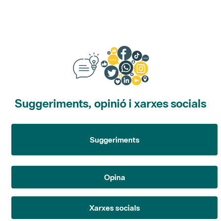
Suggeriments, opinió i xarxes socials
Suggeriments
Opina
Xarxes socials