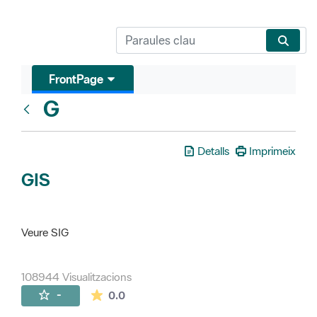
FrontPage
G
Glosari
Detalls
Imprimeix
GIS
Veure SIG
108944 Visualitzacions
La mitjana de les valoracions és de 0 estr
-
0.0