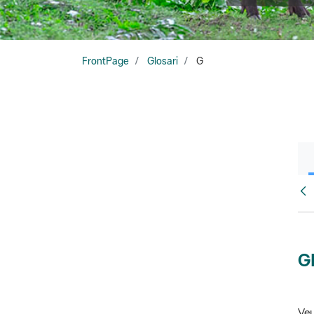
FrontPage
Glosari
G
Glo
G
Veu