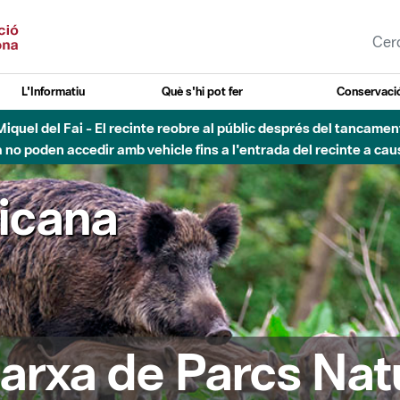
L'Informatiu
Què s'hi pot fer
Conservació
nt Miquel del Fai - El recinte reobre al públic després del tancam
o poden accedir amb vehicle fins a l'entrada del recinte a caus
ricana
arxa de Parcs Nat