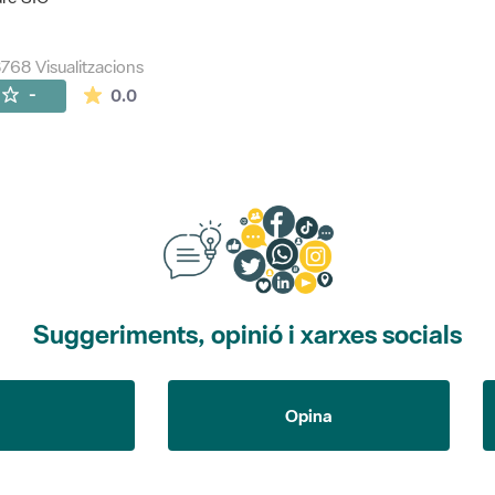
768 Visualitzacions
La mitjana de les valoracions és de 0 estrelles de
-
0.0
Suggeriments, opinió i xarxes socials
Opina