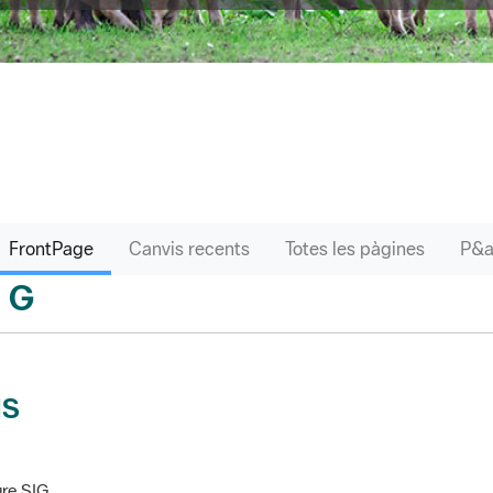
FrontPage
Canvis recents
Totes les pàgines
G
sari
IS
re SIG