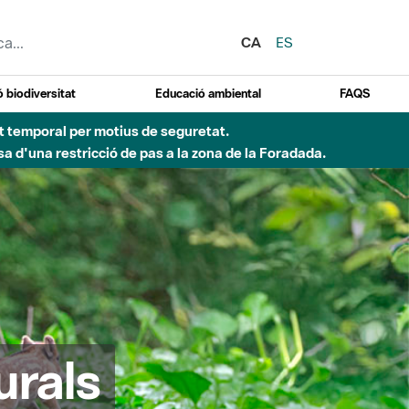
CA
ES
 biodiversitat
Educació ambiental
FAQS
ent temporal per motius de seguretat.
a d'una restricció de pas a la zona de la Foradada.
urals