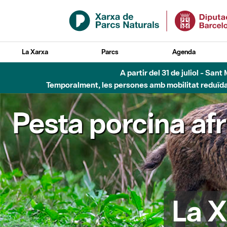
Salta al contingut principal
La Xarxa
Parcs
Agenda
A partir del 31 de juliol - Sa
Temporalment, les persones amb mobilitat reduïda n
Pesta porcina af
La X