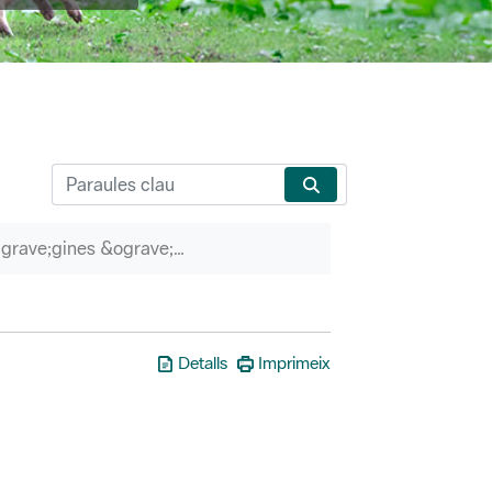
P&agrave;gines &ograve;rfenes
Detalls
Imprimeix