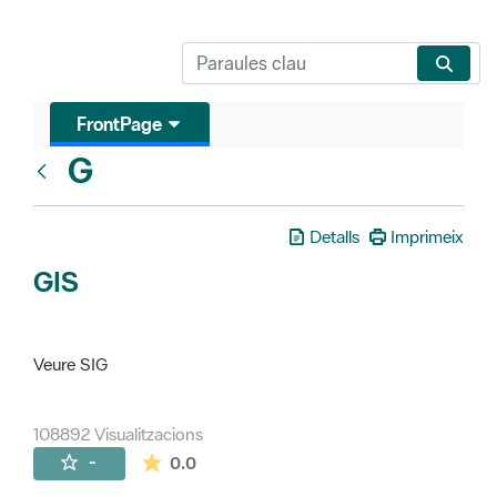
FrontPage
G
Glosari
Detalls
Imprimeix
GIS
Veure SIG
108892 Visualitzacions
La mitjana de les valoracions és de 0 estr
-
0.0