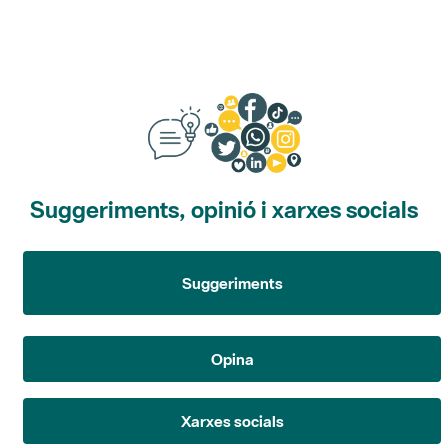
Suggeriments, opinió i xarxes socials
Suggeriments
Opina
Xarxes socials