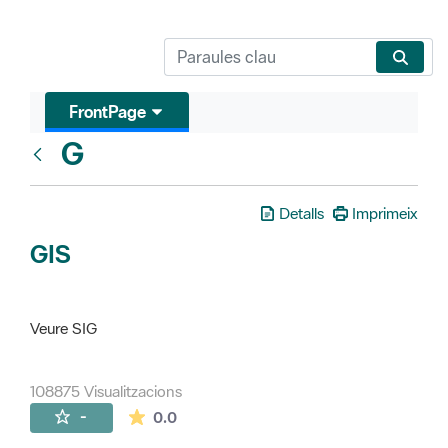
FrontPage
G
Glosari
Detalls
Imprimeix
GIS
Veure SIG
108875 Visualitzacions
La mitjana de les valoracions és de 0 estr
-
0.0