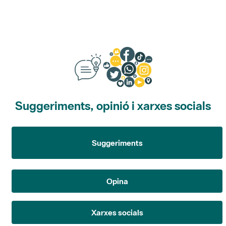
Suggeriments, opinió i xarxes socials
Suggeriments
Opina
Xarxes socials