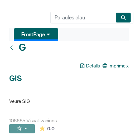
FrontPage
G
Glosari
Detalls
Imprimeix
GIS
Veure SIG
108685 Visualitzacions
La mitjana de les valoracions és de 0 estr
-
0.0