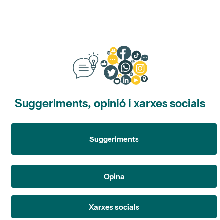
Suggeriments, opinió i xarxes socials
Suggeriments
Opina
Xarxes socials