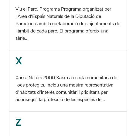
Barcelona amb la col·laboració dels ajuntaments de
l'àmbit de cada parc. El programa ofereix una
sèrie...
X
Xarxa Natura 2000 Xarxa a escala comunitària de
llocs protegits. Inclou una mostra representativa
d'hàbitats d'interès comunitàri i prioritaris per
aconseguir la protecció de les espècies de...
Z
ZEC Zona d'especial conservació. En la fase
tercera de Xarxa Natura 2000 els llocs
d'importància comunitària són designats com a