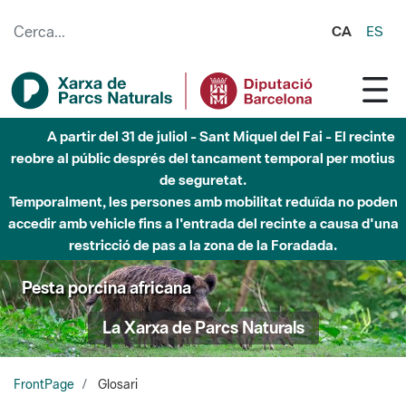
Salta al contingut principal
CA
ES
Fins al desembre de 2026 - Parc Fluvial Besòs -
Afectacions a la llera del Parc Fluvial del Besòs degut a
obres de construcció d'una passera sobre el riu
Pesta porcina africana
La Xarxa de Parcs Naturals
FrontPage
Glosari