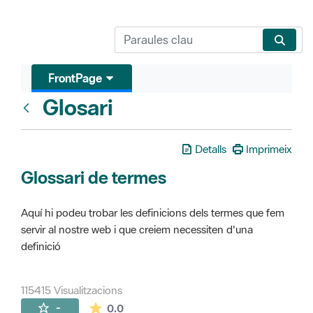
FrontPage
Glosari
FrontPage
Detalls
Imprimeix
Glossari de termes
Aquí hi podeu trobar les definicions dels termes que fem
servir al nostre web i que creiem necessiten d'una
definició
115415 Visualitzacions
La mitjana de les valoracions és de 0 estr
-
0.0
Pàgines filles (16)