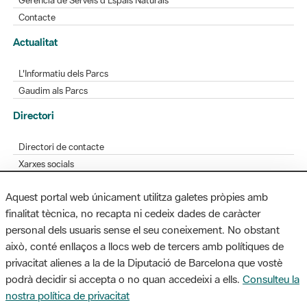
L'Informatiu dels Parcs
Gaudim als Parcs
Directori
Directori de contacte
Xarxes socials
Aplicacions mòbils
Bústia de suggeriments
Opineu sobre els parcs
Aquest portal web únicament utilitza galetes pròpies amb
finalitat tècnica, no recapta ni cedeix dades de caràcter
personal dels usuaris sense el seu coneixement. No obstant
MAPA WEB
AVÍS LEGAL
ACCESSIBILITAT
això, conté enllaços a llocs web de tercers amb polítiques de
privacitat alienes a la de la Diputació de Barcelona que vostè
Diputació de Barcelona. Edifici Llacuna, 1a planta. Badajoz, 49. 08005
podrà decidir si accepta o no quan accedeixi a ells.
Consulteu la
Barcelona. Tel. 934 022 428 / xarxaparcs@diba.cat
nostra política de privacitat