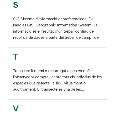
SIG Sistema d'informació georeferenciada. De
l'anglès GIS, Geographic Information System. La
informació és el resultat d'un treball continu de
recollida de dades a partir del treball de camp i de...
T
Transecte Itinerari o recorregut a peu en què
l'observador compte i anota tots els individus de les
espècies que detecta, ja sigui visualment o
auditivament. El transecte és una de les...
V
Viu el Parc, Programa Programa organitzat per
l'Àrea d'Espais Naturals de la Diputació de