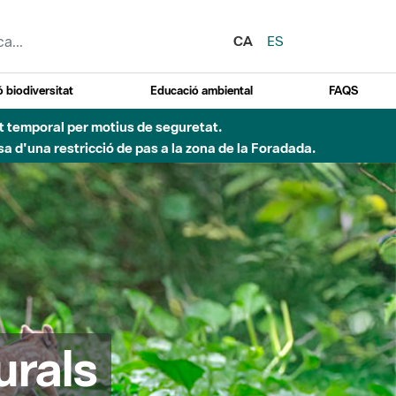
CA
ES
 biodiversitat
Educació ambiental
FAQS
 obres de construcció d'una passera sobre el riu
urals