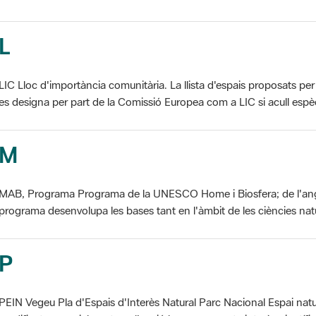
L
LIC Lloc d'importància comunitària. La llista d'espais proposats 
es designa per part de la Comissió Europea com a LIC si acull espèci
M
MAB, Programa Programa de la UNESCO Home i Biosfera; de l'an
programa desenvolupa les bases tant en l'àmbit de les ciències natur
P
PEIN Vegeu Pla d'Espais d'Interès Natural Parc Nacional Espai natu
modificat essencialment per l'acció humana, que te interès científic, p