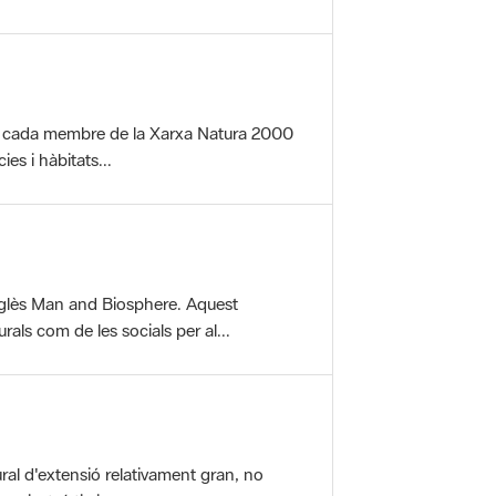
per cada membre de la Xarxa Natura 2000
es i hàbitats...
glès Man and Biosphere. Aquest
als com de les socials per al...
ral d'extensió relativament gran, no
aisatgístic i...