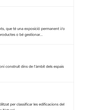
nts, que té una exposició permanent i/o
roductes o bé gestionar...
oni construït dins de l'àmbit dels espais
itzat per classificar les edificacions del
 Natural ...