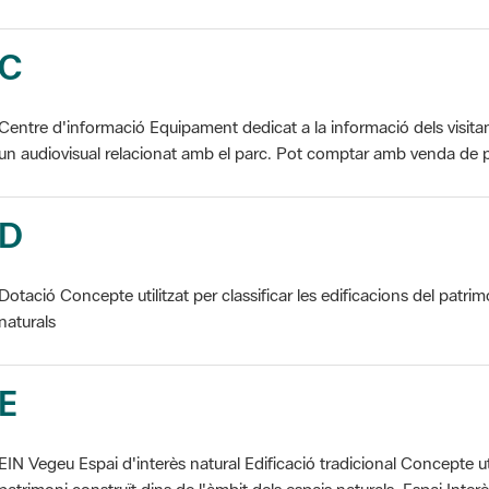
C
Centre d'informació Equipament dedicat a la informació dels visita
un audiovisual relacionat amb el parc. Pot comptar amb venda de p
D
Dotació Concepte utilitzat per classificar les edificacions del patrim
naturals
E
EIN Vegeu Espai d'interès natural Edificació tradicional Concepte util
patrimoni construït dins de l'àmbit dels espais naturals. Espai Interès