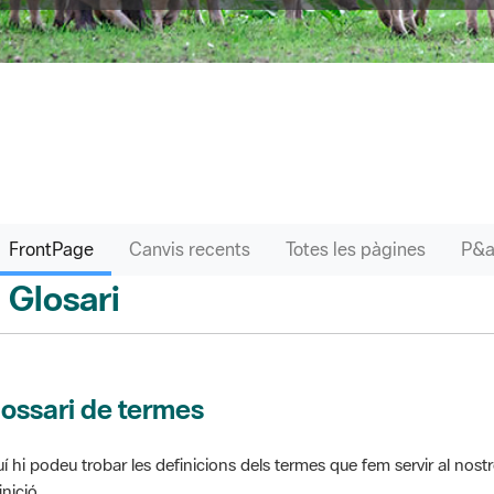
FrontPage
Canvis recents
Totes les pàgines
Glosari
ontPage
ossari de termes
í hi podeu trobar les definicions dels termes que fem servir al nos
inició