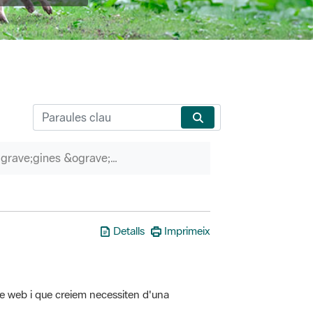
P&agrave;gines &ograve;rfenes
Detalls
Imprimeix
tre web i que creiem necessiten d'una