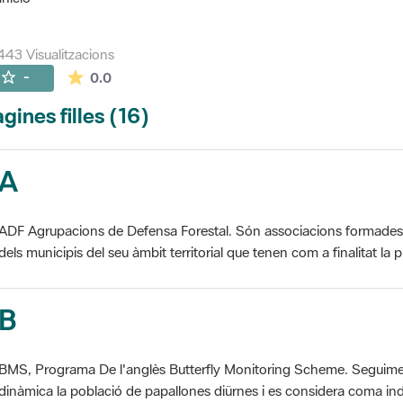
443 Visualitzacions
La mitjana de les valoracions és de 0 estrelles de
-
0.0
gines filles (16)
A
ADF Agrupacions de Defensa Forestal. Són associacions formades pe
dels municipis del seu àmbit territorial que tenen com a finalitat la pr
B
BMS, Programa De l'anglès Butterfly Monitoring Scheme. Seguime
dinàmica la població de papallones diürnes i es considera coma ind