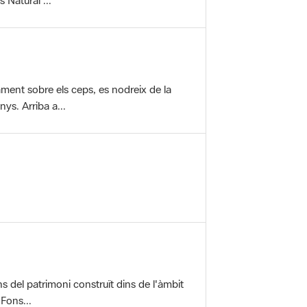
vament sobre els ceps, es nodreix de la
ys. Arriba a...
ons del patrimoni construït dins de l'àmbit
 Fons...