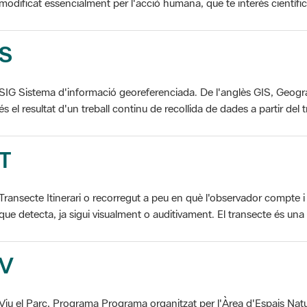
S
SIG Sistema d'informació georeferenciada. De l'anglès GIS, Geogr
és el resultat d'un treball continu de recollida de dades a partir del t
T
Transecte Itinerari o recorregut a peu en què l'observador compte i 
que detecta, ja sigui visualment o auditivament. El transecte és una d
V
Viu el Parc, Programa Programa organitzat per l'Àrea d'Espais Natu
col·laboració dels ajuntaments de l'àmbit de cada parc. El programa 