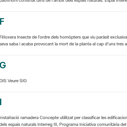
F
Fil·loxera Insecte de l'ordre dels homòpters que viu paràsit exclusi
seva saba i acaba provocant la mort de la planta al cap d'uns tres an
G
GIS Veure SIG
I
Instal·lació ramadera Concepte utilitzat per classificar les edificaci
dels espais naturals Interreg III, Programa Iniciativa comunitària del