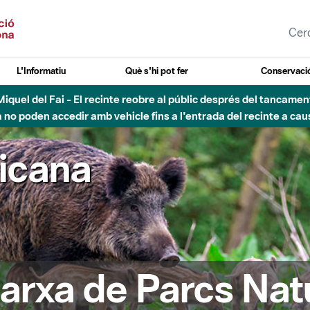
L'Informatiu
Què s'hi pot fer
Conservació
esòs - Afectacions a la llera del Parc Fluvial del Besòs degut a
ricana
arxa de Parcs Nat