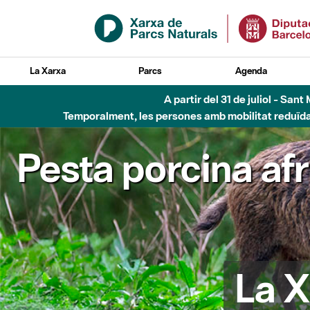
Salta al contingut principal
La Xarxa
Parcs
Agenda
Fins al desembre de 2026 - Parc Fluvial B
Pesta porcina af
La X