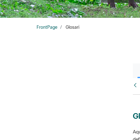
FrontPage
Glosari
Fr
Gl
Aqu
def