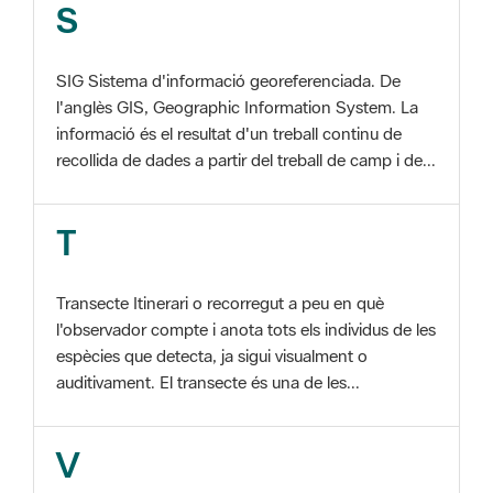
SIG Sistema d'informació georeferenciada. De
l'anglès GIS, Geographic Information System. La
informació és el resultat d'un treball continu de
recollida de dades a partir del treball de camp i de...
T
Transecte Itinerari o recorregut a peu en què
l'observador compte i anota tots els individus de les
espècies que detecta, ja sigui visualment o
auditivament. El transecte és una de les...
V
Viu el Parc, Programa Programa organitzat per
l'Àrea d'Espais Naturals de la Diputació de