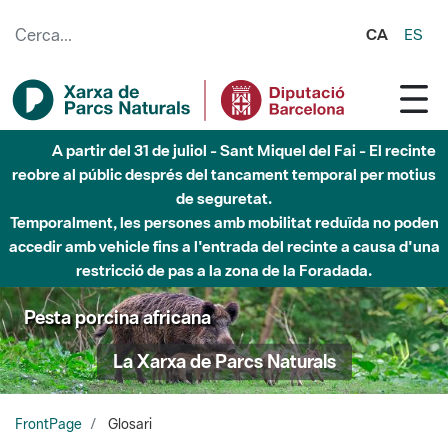
Salta al contingut principal
CA
ES
6 d'agost - Parc Fluvial Besòs - Activació de la Fase
d'Alerta del Parc Fluvial del Besòs per pluges intenses.
Tancats els accessos al Parc.
Pesta porcina africana
La Xarxa de Parcs Naturals
FrontPage
Glosari