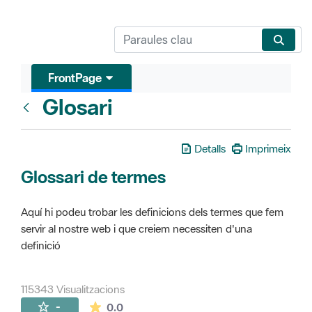
FrontPage
Glosari
FrontPage
Detalls
Imprimeix
Glossari de termes
Aquí hi podeu trobar les definicions dels termes que fem
servir al nostre web i que creiem necessiten d'una
definició
115343 Visualitzacions
La mitjana de les valoracions és de 0 estr
-
0.0
Pàgines filles (16)