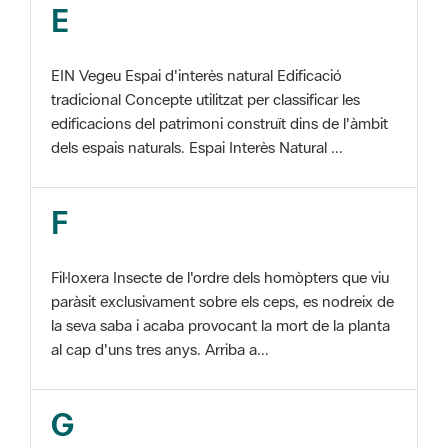
EIN Vegeu Espai d'interès natural Edificació
tradicional Concepte utilitzat per classificar les
edificacions del patrimoni construït dins de l'àmbit
dels espais naturals. Espai Interès Natural ...
F
Fil·loxera Insecte de l'ordre dels homòpters que viu
paràsit exclusivament sobre els ceps, es nodreix de
la seva saba i acaba provocant la mort de la planta
al cap d'uns tres anys. Arriba a...
G
GIS Veure SIG