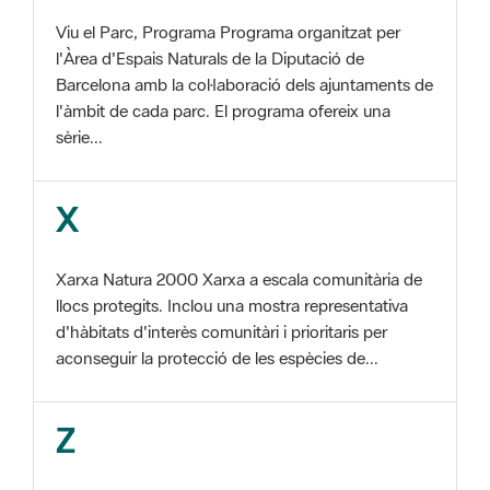
Barcelona amb la col·laboració dels ajuntaments de
l'àmbit de cada parc. El programa ofereix una
sèrie...
X
Xarxa Natura 2000 Xarxa a escala comunitària de
llocs protegits. Inclou una mostra representativa
d'hàbitats d'interès comunitàri i prioritaris per
aconseguir la protecció de les espècies de...
Z
ZEC Zona d'especial conservació. En la fase
tercera de Xarxa Natura 2000 els llocs
d'importància comunitària són designats com a