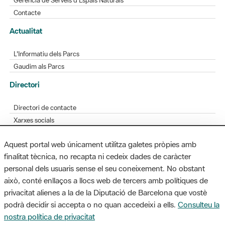
L'Informatiu dels Parcs
Gaudim als Parcs
Directori
Directori de contacte
Xarxes socials
Aplicacions mòbils
Bústia de suggeriments
Opineu sobre els parcs
Aquest portal web únicament utilitza galetes pròpies amb
finalitat tècnica, no recapta ni cedeix dades de caràcter
personal dels usuaris sense el seu coneixement. No obstant
MAPA WEB
AVÍS LEGAL
ACCESSIBILITAT
això, conté enllaços a llocs web de tercers amb polítiques de
privacitat alienes a la de la Diputació de Barcelona que vostè
Diputació de Barcelona. Edifici Llacuna, 1a planta. Badajoz, 49. 08005
podrà decidir si accepta o no quan accedeixi a ells.
Consulteu la
Barcelona. Tel. 934 022 428 / xarxaparcs@diba.cat
nostra política de privacitat