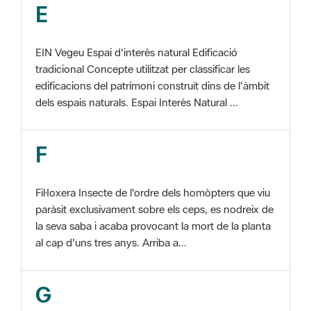
EIN Vegeu Espai d'interès natural Edificació
tradicional Concepte utilitzat per classificar les
edificacions del patrimoni construït dins de l'àmbit
dels espais naturals. Espai Interès Natural ...
F
Fil·loxera Insecte de l'ordre dels homòpters que viu
paràsit exclusivament sobre els ceps, es nodreix de
la seva saba i acaba provocant la mort de la planta
al cap d'uns tres anys. Arriba a...
G
GIS Veure SIG