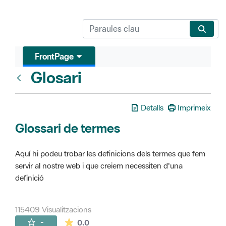
FrontPage
Glosari
FrontPage
Detalls
Imprimeix
Glossari de termes
Aquí hi podeu trobar les definicions dels termes que fem
servir al nostre web i que creiem necessiten d'una
definició
115409 Visualitzacions
La mitjana de les valoracions és de 0 estr
-
0.0
Pàgines filles (16)