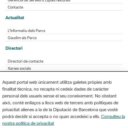
L'Informatiu dels Parcs
Gaudim als Parcs
Directori
Directori de contacte
Xarxes socials
Aplicacions mòbils
Bústia de suggeriments
Opineu sobre els parcs
Aquest portal web únicament utilitza galetes pròpies amb
finalitat tècnica, no recapta ni cedeix dades de caràcter
personal dels usuaris sense el seu coneixement. No obstant
MAPA WEB
AVÍS LEGAL
ACCESSIBILITAT
això, conté enllaços a llocs web de tercers amb polítiques de
privacitat alienes a la de la Diputació de Barcelona que vostè
Diputació de Barcelona. Edifici Llacuna, 1a planta. Badajoz, 49. 08005
podrà decidir si accepta o no quan accedeixi a ells.
Consulteu la
Barcelona. Tel. 934 022 428 / xarxaparcs@diba.cat
nostra política de privacitat