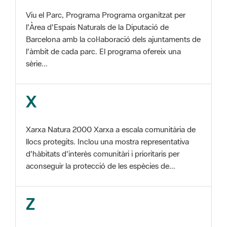
Barcelona amb la col·laboració dels ajuntaments de
l'àmbit de cada parc. El programa ofereix una
sèrie...
X
Xarxa Natura 2000 Xarxa a escala comunitària de
llocs protegits. Inclou una mostra representativa
d'hàbitats d'interès comunitàri i prioritaris per
aconseguir la protecció de les espècies de...
Z
ZEC Zona d'especial conservació. En la fase
tercera de Xarxa Natura 2000 els llocs
d'importància comunitària són designats com a