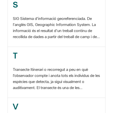
SIG Sistema d'informació georeferenciada. De
l'anglès GIS, Geographic Information System. La
informació és el resultat d'un treball continu de
recollida de dades a partir del treball de camp i de...
T
Transecte Itinerari o recorregut a peu en què
l'observador compte i anota tots els individus de les
espècies que detecta, ja sigui visualment o
auditivament. El transecte és una de les...
V
Viu el Parc, Programa Programa organitzat per
l'Àrea d'Espais Naturals de la Diputació de