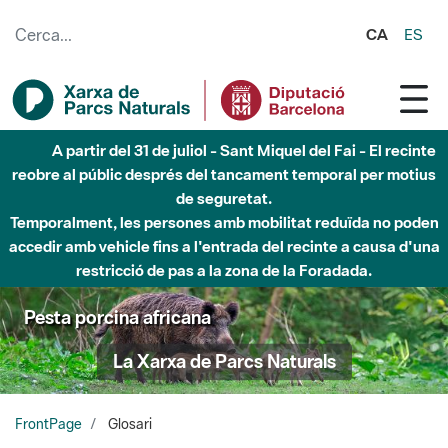
Salta al contingut principal
CA
ES
Fins al desembre de 2026 - Parc Fluvial Besòs -
Afectacions a la llera del Parc Fluvial del Besòs degut a
obres de construcció d'una passera sobre el riu
Pesta porcina africana
La Xarxa de Parcs Naturals
FrontPage
Glosari