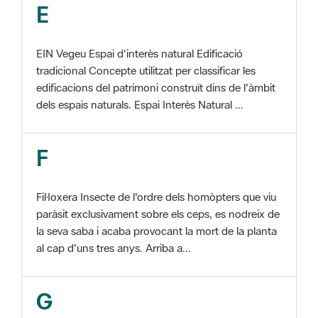
EIN Vegeu Espai d'interès natural Edificació
tradicional Concepte utilitzat per classificar les
edificacions del patrimoni construït dins de l'àmbit
dels espais naturals. Espai Interès Natural ...
F
Fil·loxera Insecte de l'ordre dels homòpters que viu
paràsit exclusivament sobre els ceps, es nodreix de
la seva saba i acaba provocant la mort de la planta
al cap d'uns tres anys. Arriba a...
G
GIS Veure SIG