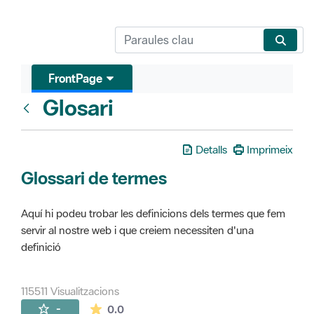
FrontPage
Glosari
FrontPage
Detalls
Imprimeix
Glossari de termes
Aquí hi podeu trobar les definicions dels termes que fem
servir al nostre web i que creiem necessiten d'una
definició
115511 Visualitzacions
La mitjana de les valoracions és de 0 estr
-
0.0
Pàgines filles (16)