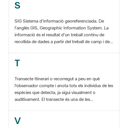
SIG Sistema d'informació georeferenciada. De
l'anglès GIS, Geographic Information System. La
informació és el resultat d'un treball continu de
recollida de dades a partir del treball de camp i de...
T
Transecte Itinerari o recorregut a peu en què
l'observador compte i anota tots els individus de les
espècies que detecta, ja sigui visualment o
auditivament. El transecte és una de les...
V
Viu el Parc, Programa Programa organitzat per
l'Àrea d'Espais Naturals de la Diputació de