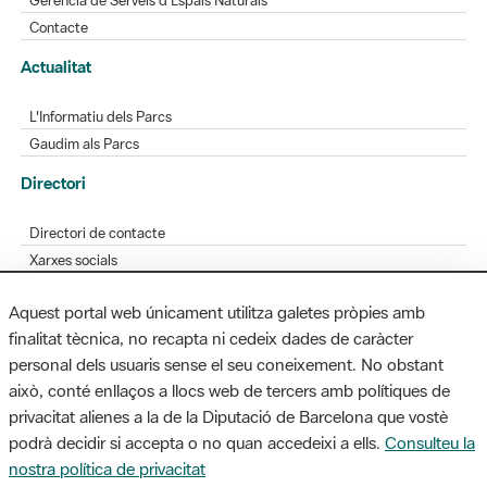
L'Informatiu dels Parcs
Gaudim als Parcs
Directori
Directori de contacte
Xarxes socials
Aplicacions mòbils
Bústia de suggeriments
Opineu sobre els parcs
Aquest portal web únicament utilitza galetes pròpies amb
finalitat tècnica, no recapta ni cedeix dades de caràcter
personal dels usuaris sense el seu coneixement. No obstant
MAPA WEB
AVÍS LEGAL
ACCESSIBILITAT
això, conté enllaços a llocs web de tercers amb polítiques de
privacitat alienes a la de la Diputació de Barcelona que vostè
Diputació de Barcelona. Edifici Llacuna, 1a planta. Badajoz, 49. 08005
podrà decidir si accepta o no quan accedeixi a ells.
Consulteu la
Barcelona. Tel. 934 022 428 / xarxaparcs@diba.cat
nostra política de privacitat