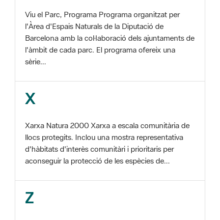
Barcelona amb la col·laboració dels ajuntaments de
l'àmbit de cada parc. El programa ofereix una
sèrie...
X
Xarxa Natura 2000 Xarxa a escala comunitària de
llocs protegits. Inclou una mostra representativa
d'hàbitats d'interès comunitàri i prioritaris per
aconseguir la protecció de les espècies de...
Z
ZEC Zona d'especial conservació. En la fase
tercera de Xarxa Natura 2000 els llocs
d'importància comunitària són designats com a