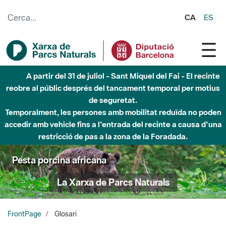
Salta al contingut principal
CA
ES
Fins al desembre de 2026 - Parc Fluvial Besòs -
Afectacions a la llera del Parc Fluvial del Besòs degut a
obres de construcció d'una passera sobre el riu
Pesta porcina africana
La Xarxa de Parcs Naturals
FrontPage
Glosari