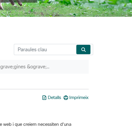
P&agrave;gines &ograve;rfenes
Detalls
Imprimeix
tre web i que creiem necessiten d'una