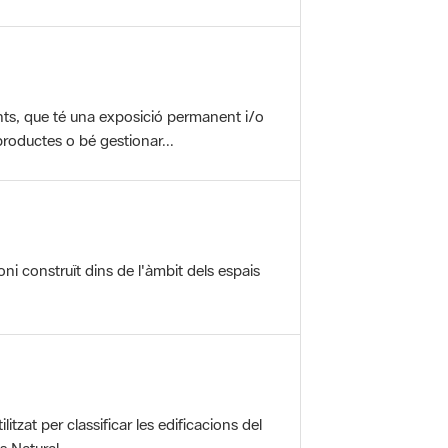
nts, que té una exposició permanent i/o
roductes o bé gestionar...
oni construït dins de l'àmbit dels espais
itzat per classificar les edificacions del
 Natural ...