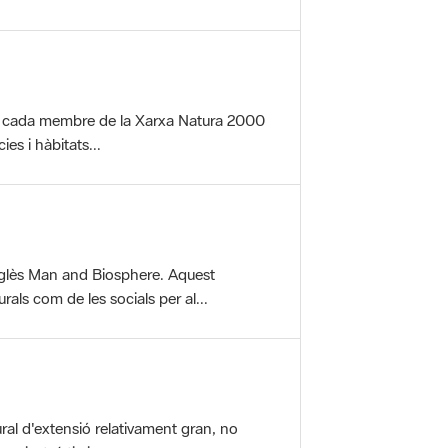
per cada membre de la Xarxa Natura 2000
es i hàbitats...
glès Man and Biosphere. Aquest
als com de les socials per al...
ral d'extensió relativament gran, no
aisatgístic i...