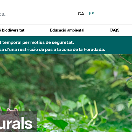
CA
ES
 biodiversitat
Educació ambiental
FAQS
 obres de construcció d'una passera sobre el riu
urals