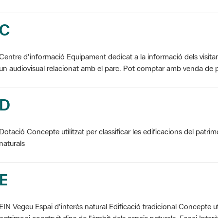
C
Centre d'informació Equipament dedicat a la informació dels visita
un audiovisual relacionat amb el parc. Pot comptar amb venda de p
D
Dotació Concepte utilitzat per classificar les edificacions del patrim
naturals
E
EIN Vegeu Espai d'interès natural Edificació tradicional Concepte util
patrimoni construït dins de l'àmbit dels espais naturals. Espai Interès