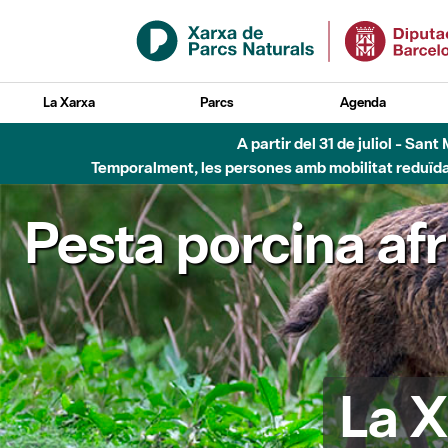
Salta al contingut principal
La Xarxa
Parcs
Agenda
Fins al desembre de 2026 - Parc Fluvial B
Pesta porcina af
La X