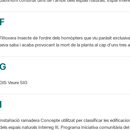
F
Fil·loxera Insecte de l'ordre dels homòpters que viu paràsit exclusi
seva saba i acaba provocant la mort de la planta al cap d'uns tres an
G
GIS Veure SIG
I
Instal·lació ramadera Concepte utilitzat per classificar les edificaci
dels espais naturals Interreg III, Programa Iniciativa comunitària del