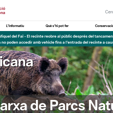
L'Informatiu
Què s'hi pot fer
Conservació
esòs - Afectacions a la llera del Parc Fluvial del Besòs degut a
ricana
arxa de Parcs Nat