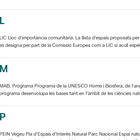
L
LIC Lloc d'importància comunitària. La llista d'espais proposats 
es designa per part de la Comissió Europea com a LIC si acull espèci
M
MAB, Programa Programa de la UNESCO Home i Biosfera; de l'an
programa desenvolupa les bases tant en l'àmbit de les ciències natur
P
PEIN Vegeu Pla d'Espais d'Interès Natural Parc Nacional Espai natu
modificat essencialment per l'acció humana, que te interès científic, p