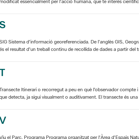
S
SIG Sistema d'informació georeferenciada. De l'anglès GIS, Geogr
és el resultat d'un treball continu de recollida de dades a partir del t
T
Transecte Itinerari o recorregut a peu en què l'observador compte i 
que detecta, ja sigui visualment o auditivament. El transecte és una d
V
Viu el Parc, Programa Programa organitzat per l'Àrea d'Espais Natu
col·laboració dels ajuntaments de l'àmbit de cada parc. El programa 