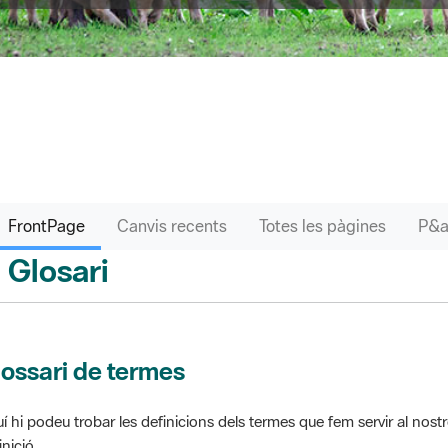
FrontPage
Canvis recents
Totes les pàgines
Glosari
ontPage
ossari de termes
í hi podeu trobar les definicions dels termes que fem servir al nos
inició