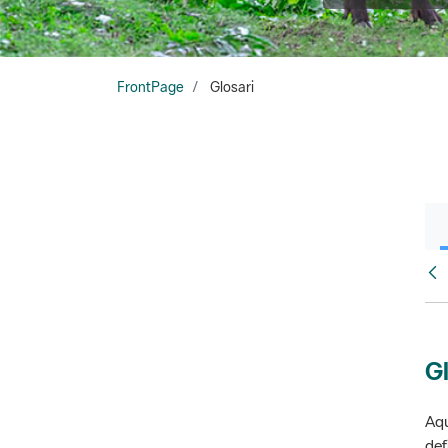
FrontPage
Glosari
Fr
Gl
Aqu
def