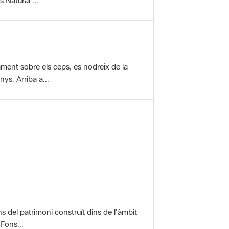
vament sobre els ceps, es nodreix de la
ys. Arriba a...
ons del patrimoni construït dins de l'àmbit
 Fons...