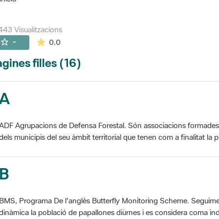
443 Visualitzacions
La mitjana de les valoracions és de 0 estrelles de
-
0.0
gines filles (16)
A
ADF Agrupacions de Defensa Forestal. Són associacions formades pe
dels municipis del seu àmbit territorial que tenen com a finalitat la pr
B
BMS, Programa De l'anglès Butterfly Monitoring Scheme. Seguime
dinàmica la població de papallones diürnes i es considera coma ind