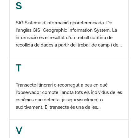
SIG Sistema d'informació georeferenciada. De
l'anglès GIS, Geographic Information System. La
informació és el resultat d'un treball continu de
recollida de dades a partir del treball de camp i de...
T
Transecte Itinerari o recorregut a peu en què
l'observador compte i anota tots els individus de les
espècies que detecta, ja sigui visualment o
auditivament. El transecte és una de les...
V
Viu el Parc, Programa Programa organitzat per
l'Àrea d'Espais Naturals de la Diputació de