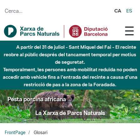
Salta al contingut principal
CA
ES
Fins al desembre de 2026 - Parc Fluvial Besòs -
Afectacions a la llera del Parc Fluvial del Besòs degut a
obres de construcció d'una passera sobre el riu
Pesta porcina africana
La Xarxa de Parcs Naturals
FrontPage
Glosari