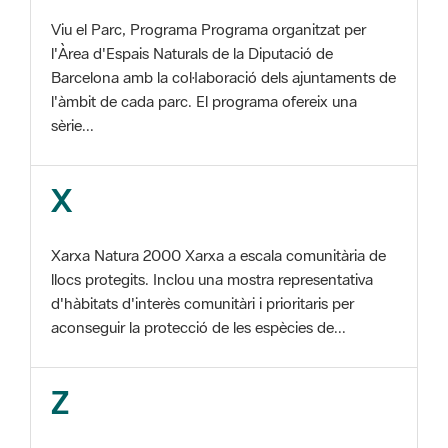
Barcelona amb la col·laboració dels ajuntaments de
l'àmbit de cada parc. El programa ofereix una
sèrie...
X
Xarxa Natura 2000 Xarxa a escala comunitària de
llocs protegits. Inclou una mostra representativa
d'hàbitats d'interès comunitàri i prioritaris per
aconseguir la protecció de les espècies de...
Z
ZEC Zona d'especial conservació. En la fase
tercera de Xarxa Natura 2000 els llocs
d'importància comunitària són designats com a