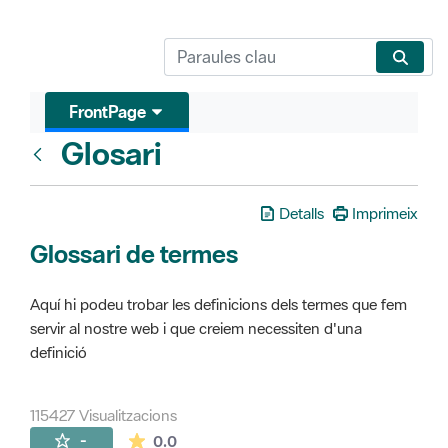
FrontPage
Glosari
FrontPage
Detalls
Imprimeix
Glossari de termes
Aquí hi podeu trobar les definicions dels termes que fem
servir al nostre web i que creiem necessiten d'una
definició
115427 Visualitzacions
La mitjana de les valoracions és de 0 estr
-
0.0
Pàgines filles (16)