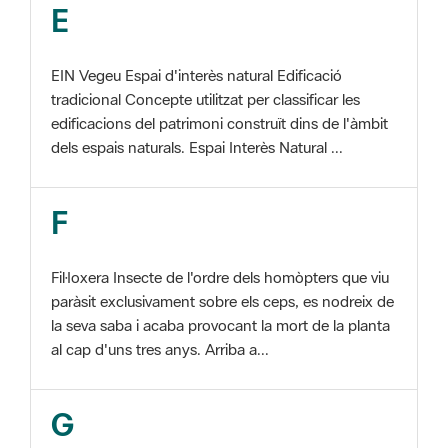
EIN Vegeu Espai d'interès natural Edificació
tradicional Concepte utilitzat per classificar les
edificacions del patrimoni construït dins de l'àmbit
dels espais naturals. Espai Interès Natural ...
F
Fil·loxera Insecte de l'ordre dels homòpters que viu
paràsit exclusivament sobre els ceps, es nodreix de
la seva saba i acaba provocant la mort de la planta
al cap d'uns tres anys. Arriba a...
G
GIS Veure SIG