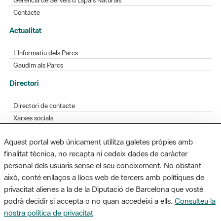
L'Informatiu dels Parcs
Gaudim als Parcs
Directori
Directori de contacte
Xarxes socials
Aplicacions mòbils
Bústia de suggeriments
Opineu sobre els parcs
Aquest portal web únicament utilitza galetes pròpies amb
finalitat tècnica, no recapta ni cedeix dades de caràcter
personal dels usuaris sense el seu coneixement. No obstant
MAPA WEB
AVÍS LEGAL
ACCESSIBILITAT
això, conté enllaços a llocs web de tercers amb polítiques de
privacitat alienes a la de la Diputació de Barcelona que vostè
Diputació de Barcelona. Edifici Llacuna, 1a planta. Badajoz, 49. 08005
podrà decidir si accepta o no quan accedeixi a ells.
Consulteu la
Barcelona. Tel. 934 022 428 / xarxaparcs@diba.cat
nostra política de privacitat