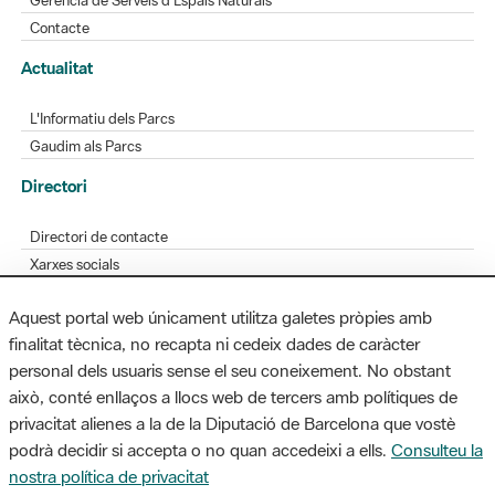
L'Informatiu dels Parcs
Gaudim als Parcs
Directori
Directori de contacte
Xarxes socials
Aplicacions mòbils
Bústia de suggeriments
Opineu sobre els parcs
Aquest portal web únicament utilitza galetes pròpies amb
finalitat tècnica, no recapta ni cedeix dades de caràcter
personal dels usuaris sense el seu coneixement. No obstant
MAPA WEB
AVÍS LEGAL
ACCESSIBILITAT
això, conté enllaços a llocs web de tercers amb polítiques de
privacitat alienes a la de la Diputació de Barcelona que vostè
Diputació de Barcelona. Edifici Llacuna, 1a planta. Badajoz, 49. 08005
podrà decidir si accepta o no quan accedeixi a ells.
Consulteu la
Barcelona. Tel. 934 022 428 / xarxaparcs@diba.cat
nostra política de privacitat