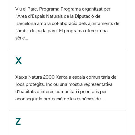
Barcelona amb la col·laboració dels ajuntaments de
l'àmbit de cada parc. El programa ofereix una
sèrie...
X
Xarxa Natura 2000 Xarxa a escala comunitària de
llocs protegits. Inclou una mostra representativa
d'hàbitats d'interès comunitàri i prioritaris per
aconseguir la protecció de les espècies de...
Z
ZEC Zona d'especial conservació. En la fase
tercera de Xarxa Natura 2000 els llocs
d'importància comunitària són designats com a