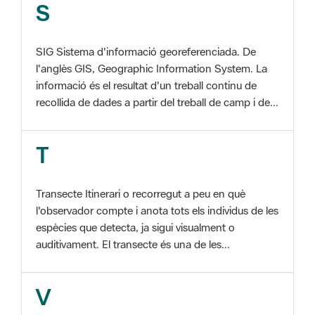
SIG Sistema d'informació georeferenciada. De
l'anglès GIS, Geographic Information System. La
informació és el resultat d'un treball continu de
recollida de dades a partir del treball de camp i de...
T
Transecte Itinerari o recorregut a peu en què
l'observador compte i anota tots els individus de les
espècies que detecta, ja sigui visualment o
auditivament. El transecte és una de les...
V
Viu el Parc, Programa Programa organitzat per
l'Àrea d'Espais Naturals de la Diputació de