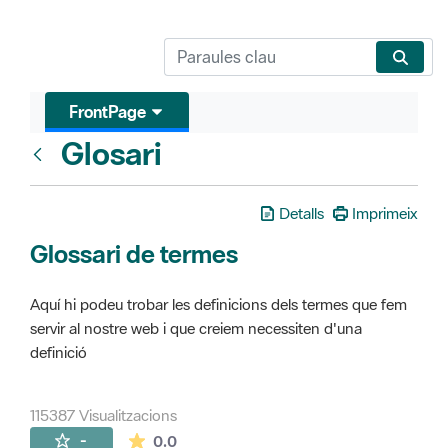
FrontPage
Glosari
FrontPage
Detalls
Imprimeix
Glossari de termes
Aquí hi podeu trobar les definicions dels termes que fem
servir al nostre web i que creiem necessiten d'una
definició
115387 Visualitzacions
La mitjana de les valoracions és de 0 estr
-
0.0
Pàgines filles (16)