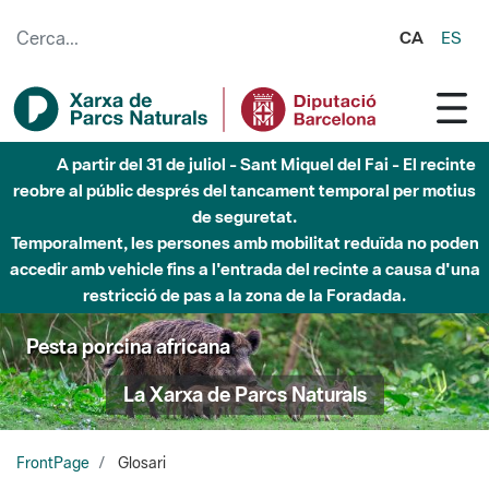
Salta al contingut principal
CA
ES
Fins al desembre de 2026 - Parc Fluvial Besòs -
Afectacions a la llera del Parc Fluvial del Besòs degut a
obres de construcció d'una passera sobre el riu
Pesta porcina africana
La Xarxa de Parcs Naturals
FrontPage
Glosari