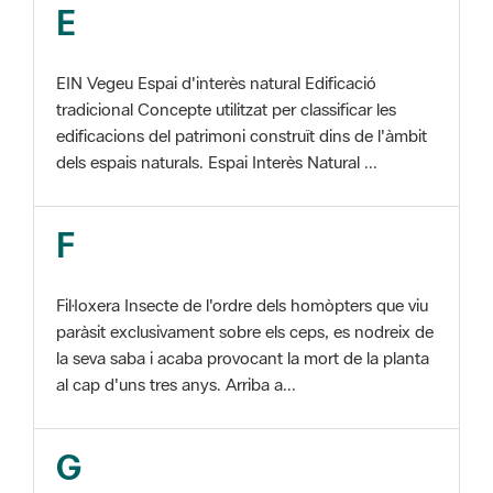
EIN Vegeu Espai d'interès natural Edificació
tradicional Concepte utilitzat per classificar les
edificacions del patrimoni construït dins de l'àmbit
dels espais naturals. Espai Interès Natural ...
F
Fil·loxera Insecte de l'ordre dels homòpters que viu
paràsit exclusivament sobre els ceps, es nodreix de
la seva saba i acaba provocant la mort de la planta
al cap d'uns tres anys. Arriba a...
G
GIS Veure SIG