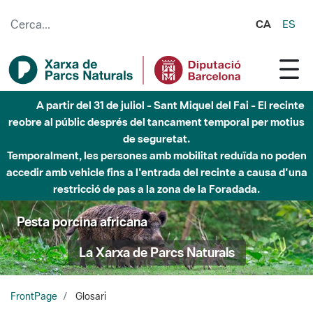
Salta al contingut principal
CA
ES
Fins al desembre de 2026 - Parc Fluvial Besòs -
Afectacions a la llera del Parc Fluvial del Besòs degut a
obres de construcció d'una passera sobre el riu
Pesta porcina africana
La Xarxa de Parcs Naturals
FrontPage
Glosari