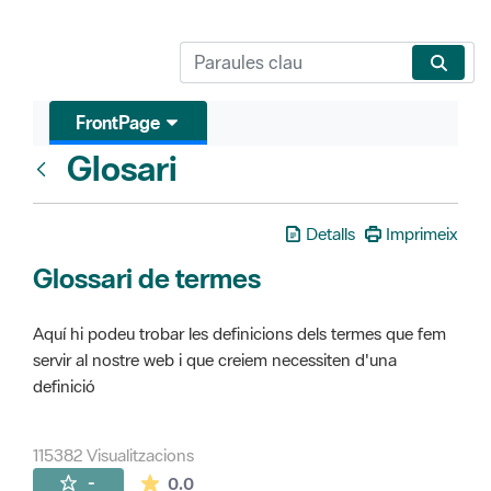
FrontPage
Glosari
FrontPage
Detalls
Imprimeix
Glossari de termes
Aquí hi podeu trobar les definicions dels termes que fem
servir al nostre web i que creiem necessiten d'una
definició
115382 Visualitzacions
La mitjana de les valoracions és de 0 estr
-
0.0
Pàgines filles (16)