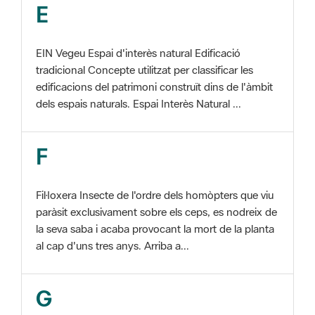
EIN Vegeu Espai d'interès natural Edificació
tradicional Concepte utilitzat per classificar les
edificacions del patrimoni construït dins de l'àmbit
dels espais naturals. Espai Interès Natural ...
F
Fil·loxera Insecte de l'ordre dels homòpters que viu
paràsit exclusivament sobre els ceps, es nodreix de
la seva saba i acaba provocant la mort de la planta
al cap d'uns tres anys. Arriba a...
G
GIS Veure SIG