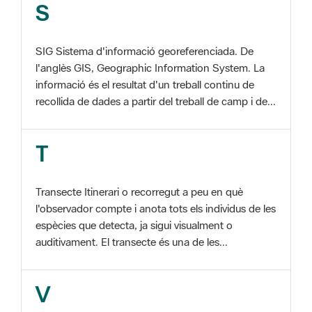
SIG Sistema d'informació georeferenciada. De
l'anglès GIS, Geographic Information System. La
informació és el resultat d'un treball continu de
recollida de dades a partir del treball de camp i de...
T
Transecte Itinerari o recorregut a peu en què
l'observador compte i anota tots els individus de les
espècies que detecta, ja sigui visualment o
auditivament. El transecte és una de les...
V
Viu el Parc, Programa Programa organitzat per
l'Àrea d'Espais Naturals de la Diputació de