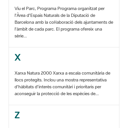
Barcelona amb la col·laboració dels ajuntaments de
l'àmbit de cada parc. El programa ofereix una
sèrie...
X
Xarxa Natura 2000 Xarxa a escala comunitària de
llocs protegits. Inclou una mostra representativa
d'hàbitats d'interès comunitàri i prioritaris per
aconseguir la protecció de les espècies de...
Z
ZEC Zona d'especial conservació. En la fase
tercera de Xarxa Natura 2000 els llocs
d'importància comunitària són designats com a