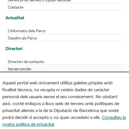
L'Informatiu dels Parcs
Gaudim als Parcs
Directori
Directori de contacte
Xarxes socials
Aplicacions mòbils
Bústia de suggeriments
Opineu sobre els parcs
Aquest portal web únicament utilitza galetes pròpies amb
finalitat tècnica, no recapta ni cedeix dades de caràcter
personal dels usuaris sense el seu coneixement. No obstant
MAPA WEB
AVÍS LEGAL
ACCESSIBILITAT
això, conté enllaços a llocs web de tercers amb polítiques de
privacitat alienes a la de la Diputació de Barcelona que vostè
Diputació de Barcelona. Edifici Llacuna, 1a planta. Badajoz, 49. 08005
podrà decidir si accepta o no quan accedeixi a ells.
Consulteu la
Barcelona. Tel. 934 022 428 / xarxaparcs@diba.cat
nostra política de privacitat