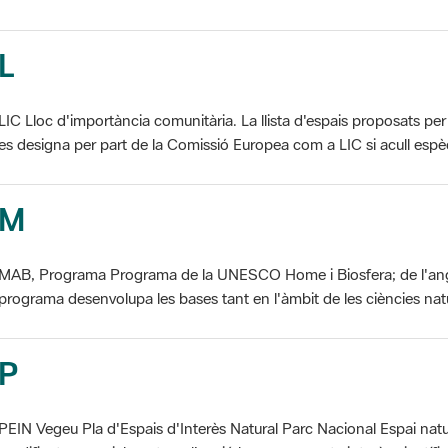
L
LIC Lloc d'importància comunitària. La llista d'espais proposats 
es designa per part de la Comissió Europea com a LIC si acull espèci
M
MAB, Programa Programa de la UNESCO Home i Biosfera; de l'an
programa desenvolupa les bases tant en l'àmbit de les ciències natur
P
PEIN Vegeu Pla d'Espais d'Interès Natural Parc Nacional Espai natu
modificat essencialment per l'acció humana, que te interès científic, p