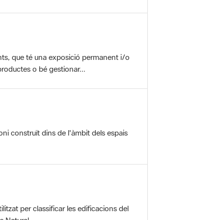
nts, que té una exposició permanent i/o
roductes o bé gestionar...
oni construït dins de l'àmbit dels espais
itzat per classificar les edificacions del
 Natural ...