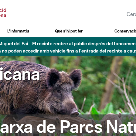
L'Informatiu
Què s'hi pot fer
Conservació
esòs - Afectacions a la llera del Parc Fluvial del Besòs degut a
ricana
arxa de Parcs Nat