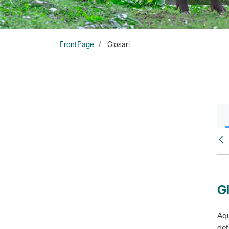
FrontPage
Glosari
Fr
Gl
Aqu
def