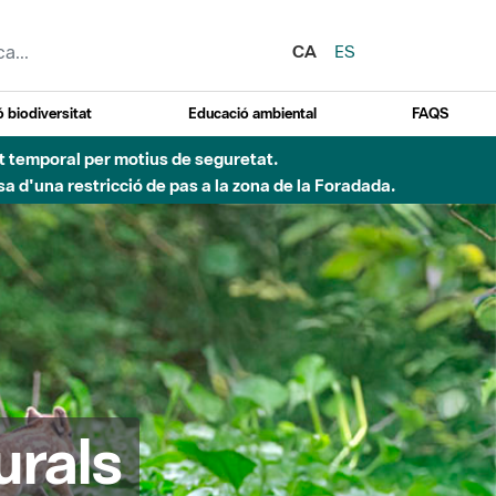
CA
ES
 biodiversitat
Educació ambiental
FAQS
 obres de construcció d'una passera sobre el riu
urals