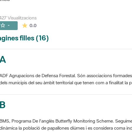
427 Visualitzacions
La mitjana de les valoracions és de 0 estrelles de
-
0.0
gines filles (16)
A
ADF Agrupacions de Defensa Forestal. Són associacions formades pe
dels municipis del seu àmbit territorial que tenen com a finalitat la pr
B
BMS, Programa De l'anglès Butterfly Monitoring Scheme. Seguime
dinàmica la població de papallones diürnes i es considera coma ind