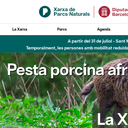
Salta al contingut principal
La Xarxa
Parcs
Agenda
Fins al desembre de 2026 - Parc Fluvial B
Pesta porcina af
La X