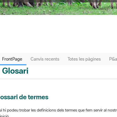
FrontPage
Canvis recents
Totes les pàgines
Glosari
ontPage
ossari de termes
í hi podeu trobar les definicions dels termes que fem servir al nos
inició