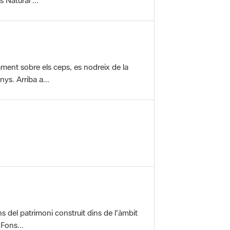
vament sobre els ceps, es nodreix de la
ys. Arriba a...
ons del patrimoni construït dins de l'àmbit
 Fons...