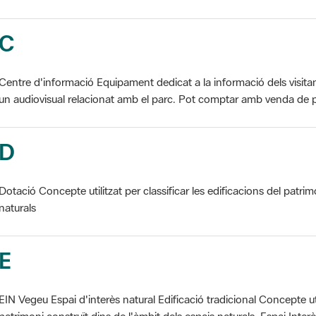
C
Centre d'informació Equipament dedicat a la informació dels visita
un audiovisual relacionat amb el parc. Pot comptar amb venda de p
D
Dotació Concepte utilitzat per classificar les edificacions del patrim
naturals
E
EIN Vegeu Espai d'interès natural Edificació tradicional Concepte util
patrimoni construït dins de l'àmbit dels espais naturals. Espai Interès