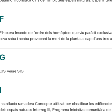
F
Fil·loxera Insecte de l'ordre dels homòpters que viu paràsit exclusi
seva saba i acaba provocant la mort de la planta al cap d'uns tres an
G
GIS Veure SIG
I
Instal·lació ramadera Concepte utilitzat per classificar les edificaci
dels espais naturals Interreg III, Programa Iniciativa comunitària del