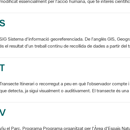
S
SIG Sistema d'informació georeferenciada. De l'anglès GIS, Geogr
és el resultat d'un treball continu de recollida de dades a partir del t
T
Transecte Itinerari o recorregut a peu en què l'observador compte i 
que detecta, ja sigui visualment o auditivament. El transecte és una d
V
Viu el Parc, Programa Programa organitzat per l'Àrea d'Espais Natu
col·laboració dels ajuntaments de l'àmbit de cada parc. El programa 