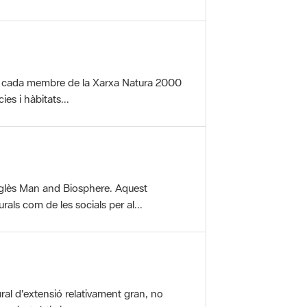
per cada membre de la Xarxa Natura 2000
es i hàbitats...
glès Man and Biosphere. Aquest
als com de les socials per al...
ral d'extensió relativament gran, no
aisatgístic i...