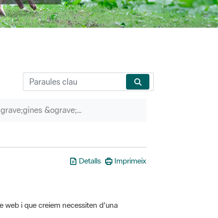
P&agrave;gines &ograve;rfenes
Detalls
Imprimeix
tre web i que creiem necessiten d'una