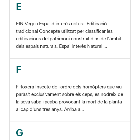
EIN Vegeu Espai d'interès natural Edificació
tradicional Concepte utilitzat per classificar les
edificacions del patrimoni construït dins de l'àmbit
dels espais naturals. Espai Interès Natural ...
F
Fil·loxera Insecte de l'ordre dels homòpters que viu
paràsit exclusivament sobre els ceps, es nodreix de
la seva saba i acaba provocant la mort de la planta
al cap d'uns tres anys. Arriba a...
G
GIS Veure SIG