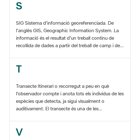
SIG Sistema d'informació georeferenciada. De
l'anglès GIS, Geographic Information System. La
informació és el resultat d'un treball continu de
recollida de dades a partir del treball de camp i de...
T
Transecte Itinerari o recorregut a peu en què
l'observador compte i anota tots els individus de les
espècies que detecta, ja sigui visualment o
auditivament. El transecte és una de les...
V
Viu el Parc, Programa Programa organitzat per
l'Àrea d'Espais Naturals de la Diputació de