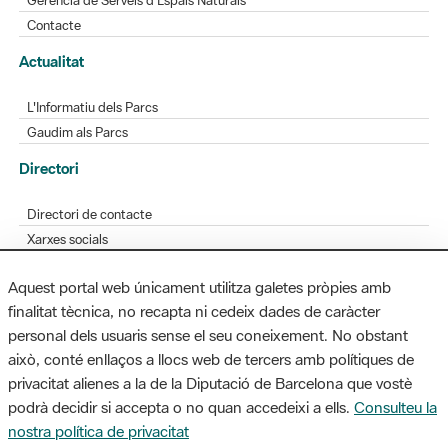
L'Informatiu dels Parcs
Gaudim als Parcs
Directori
Directori de contacte
Xarxes socials
Aplicacions mòbils
Bústia de suggeriments
Opineu sobre els parcs
Aquest portal web únicament utilitza galetes pròpies amb
finalitat tècnica, no recapta ni cedeix dades de caràcter
personal dels usuaris sense el seu coneixement. No obstant
MAPA WEB
AVÍS LEGAL
ACCESSIBILITAT
això, conté enllaços a llocs web de tercers amb polítiques de
privacitat alienes a la de la Diputació de Barcelona que vostè
Diputació de Barcelona. Edifici Llacuna, 1a planta. Badajoz, 49. 08005
podrà decidir si accepta o no quan accedeixi a ells.
Consulteu la
Barcelona. Tel. 934 022 428 / xarxaparcs@diba.cat
nostra política de privacitat