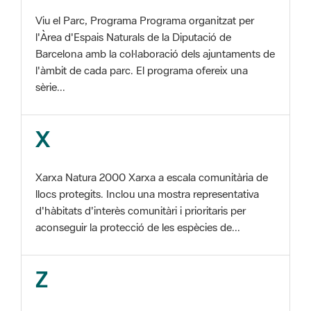
Barcelona amb la col·laboració dels ajuntaments de
l'àmbit de cada parc. El programa ofereix una
sèrie...
X
Xarxa Natura 2000 Xarxa a escala comunitària de
llocs protegits. Inclou una mostra representativa
d'hàbitats d'interès comunitàri i prioritaris per
aconseguir la protecció de les espècies de...
Z
ZEC Zona d'especial conservació. En la fase
tercera de Xarxa Natura 2000 els llocs
d'importància comunitària són designats com a