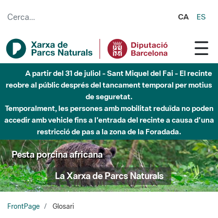
Salta al contingut principal
CA
ES
Fins al desembre de 2026 - Parc Fluvial Besòs -
Afectacions a la llera del Parc Fluvial del Besòs degut a
obres de construcció d'una passera sobre el riu
Pesta porcina africana
La Xarxa de Parcs Naturals
FrontPage
Glosari