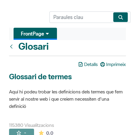
FrontPage
Glosari
FrontPage
Detalls
Imprimeix
Glossari de termes
Aquí hi podeu trobar les definicions dels termes que fem
servir al nostre web i que creiem necessiten d'una
definició
115380 Visualitzacions
La mitjana de les valoracions és de 0 estr
-
0.0
Pàgines filles (16)