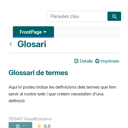
FrontPage
Glosari
FrontPage
Detalls
Imprimeix
Glossari de termes
Aquí hi podeu trobar les definicions dels termes que fem
servir al nostre web i que creiem necessiten d'una
definició
115540 Visualitzacions
La mitjana de les valoracions és de 0 estr
-
0.0
Pàgines filles (16)