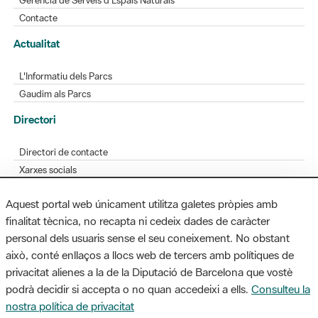
L'Informatiu dels Parcs
Gaudim als Parcs
Directori
Directori de contacte
Xarxes socials
Aplicacions mòbils
Bústia de suggeriments
Opineu sobre els parcs
Aquest portal web únicament utilitza galetes pròpies amb
finalitat tècnica, no recapta ni cedeix dades de caràcter
personal dels usuaris sense el seu coneixement. No obstant
MAPA WEB
AVÍS LEGAL
ACCESSIBILITAT
això, conté enllaços a llocs web de tercers amb polítiques de
privacitat alienes a la de la Diputació de Barcelona que vostè
Diputació de Barcelona. Edifici Llacuna, 1a planta. Badajoz, 49. 08005
podrà decidir si accepta o no quan accedeixi a ells.
Consulteu la
Barcelona. Tel. 934 022 428 / xarxaparcs@diba.cat
nostra política de privacitat