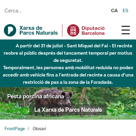
Salta al contingut principal
CA
ES
Fins al desembre de 2026 - Parc Fluvial Besòs -
Afectacions a la llera del Parc Fluvial del Besòs degut a
obres de construcció d'una passera sobre el riu
Pesta porcina africana
La Xarxa de Parcs Naturals
FrontPage
Glosari