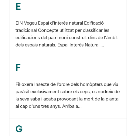
EIN Vegeu Espai d'interès natural Edificació
tradicional Concepte utilitzat per classificar les
edificacions del patrimoni construït dins de l'àmbit
dels espais naturals. Espai Interès Natural ...
F
Fil·loxera Insecte de l'ordre dels homòpters que viu
paràsit exclusivament sobre els ceps, es nodreix de
la seva saba i acaba provocant la mort de la planta
al cap d'uns tres anys. Arriba a...
G
GIS Veure SIG