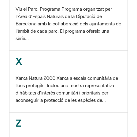
Barcelona amb la col·laboració dels ajuntaments de
l'àmbit de cada parc. El programa ofereix una
sèrie...
X
Xarxa Natura 2000 Xarxa a escala comunitària de
llocs protegits. Inclou una mostra representativa
d'hàbitats d'interès comunitàri i prioritaris per
aconseguir la protecció de les espècies de...
Z
ZEC Zona d'especial conservació. En la fase
tercera de Xarxa Natura 2000 els llocs
d'importància comunitària són designats com a