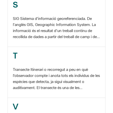
SIG Sistema d'informació georeferenciada. De
l'anglès GIS, Geographic Information System. La
informació és el resultat d'un treball continu de
recollida de dades a partir del treball de camp i de...
T
Transecte Itinerari o recorregut a peu en què
l'observador compte i anota tots els individus de les
espècies que detecta, ja sigui visualment o
auditivament. El transecte és una de les...
V
Viu el Parc, Programa Programa organitzat per
l'Àrea d'Espais Naturals de la Diputació de