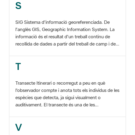
SIG Sistema d'informació georeferenciada. De
l'anglès GIS, Geographic Information System. La
informació és el resultat d'un treball continu de
recollida de dades a partir del treball de camp i de...
T
Transecte Itinerari o recorregut a peu en què
l'observador compte i anota tots els individus de les
espècies que detecta, ja sigui visualment o
auditivament. El transecte és una de les...
V
Viu el Parc, Programa Programa organitzat per
l'Àrea d'Espais Naturals de la Diputació de