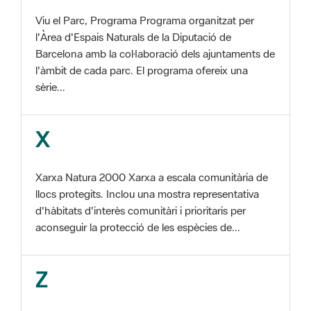
Barcelona amb la col·laboració dels ajuntaments de
l'àmbit de cada parc. El programa ofereix una
sèrie...
X
Xarxa Natura 2000 Xarxa a escala comunitària de
llocs protegits. Inclou una mostra representativa
d'hàbitats d'interès comunitàri i prioritaris per
aconseguir la protecció de les espècies de...
Z
ZEC Zona d'especial conservació. En la fase
tercera de Xarxa Natura 2000 els llocs
d'importància comunitària són designats com a