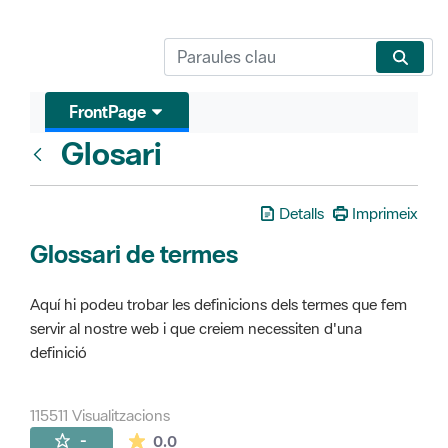
FrontPage
Glosari
FrontPage
Detalls
Imprimeix
Glossari de termes
Aquí hi podeu trobar les definicions dels termes que fem
servir al nostre web i que creiem necessiten d'una
definició
115511 Visualitzacions
La mitjana de les valoracions és de 0 estr
-
0.0
Pàgines filles (16)