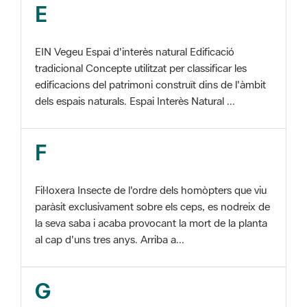
EIN Vegeu Espai d'interès natural Edificació
tradicional Concepte utilitzat per classificar les
edificacions del patrimoni construït dins de l'àmbit
dels espais naturals. Espai Interès Natural ...
F
Fil·loxera Insecte de l'ordre dels homòpters que viu
paràsit exclusivament sobre els ceps, es nodreix de
la seva saba i acaba provocant la mort de la planta
al cap d'uns tres anys. Arriba a...
G
GIS Veure SIG