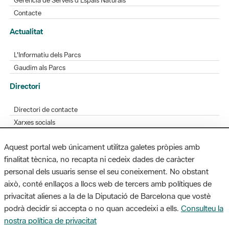
L'Informatiu dels Parcs
Gaudim als Parcs
Directori
Directori de contacte
Xarxes socials
Aplicacions mòbils
Bústia de suggeriments
Opineu sobre els parcs
Aquest portal web únicament utilitza galetes pròpies amb
finalitat tècnica, no recapta ni cedeix dades de caràcter
personal dels usuaris sense el seu coneixement. No obstant
MAPA WEB
AVÍS LEGAL
ACCESSIBILITAT
això, conté enllaços a llocs web de tercers amb polítiques de
privacitat alienes a la de la Diputació de Barcelona que vostè
Diputació de Barcelona. Edifici Llacuna, 1a planta. Badajoz, 49. 08005
podrà decidir si accepta o no quan accedeixi a ells.
Consulteu la
Barcelona. Tel. 934 022 428 / xarxaparcs@diba.cat
nostra política de privacitat