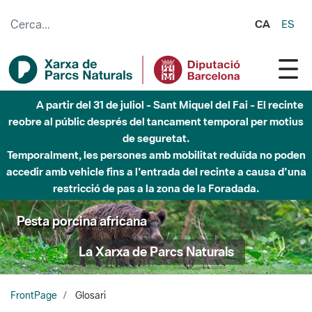
Salta al contingut principal
CA
ES
Fins al desembre de 2026 - Parc Fluvial Besòs -
Afectacions a la llera del Parc Fluvial del Besòs degut a
obres de construcció d'una passera sobre el riu
Pesta porcina africana
La Xarxa de Parcs Naturals
FrontPage
Glosari