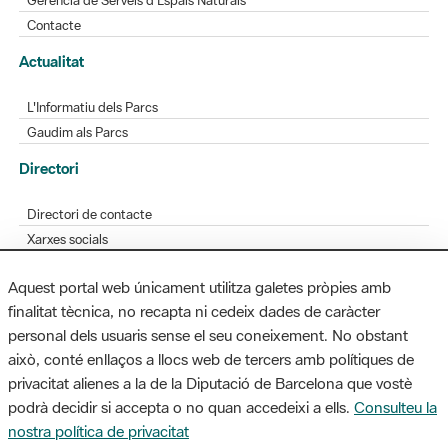
L'Informatiu dels Parcs
Gaudim als Parcs
Directori
Directori de contacte
Xarxes socials
Aplicacions mòbils
Bústia de suggeriments
Opineu sobre els parcs
Aquest portal web únicament utilitza galetes pròpies amb
finalitat tècnica, no recapta ni cedeix dades de caràcter
personal dels usuaris sense el seu coneixement. No obstant
MAPA WEB
AVÍS LEGAL
ACCESSIBILITAT
això, conté enllaços a llocs web de tercers amb polítiques de
privacitat alienes a la de la Diputació de Barcelona que vostè
Diputació de Barcelona. Edifici Llacuna, 1a planta. Badajoz, 49. 08005
podrà decidir si accepta o no quan accedeixi a ells.
Consulteu la
Barcelona. Tel. 934 022 428 / xarxaparcs@diba.cat
nostra política de privacitat