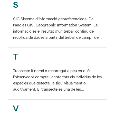
SIG Sistema d'informació georeferenciada. De
l'anglès GIS, Geographic Information System. La
informació és el resultat d'un treball continu de
recollida de dades a partir del treball de camp i de...
T
Transecte Itinerari o recorregut a peu en què
l'observador compte i anota tots els individus de les
espècies que detecta, ja sigui visualment o
auditivament. El transecte és una de les...
V
Viu el Parc, Programa Programa organitzat per
l'Àrea d'Espais Naturals de la Diputació de