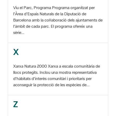
Barcelona amb la col·laboració dels ajuntaments de
l'àmbit de cada parc. El programa ofereix una
sèrie...
X
Xarxa Natura 2000 Xarxa a escala comunitària de
llocs protegits. Inclou una mostra representativa
d'hàbitats d'interès comunitàri i prioritaris per
aconseguir la protecció de les espècies de...
Z
ZEC Zona d'especial conservació. En la fase
tercera de Xarxa Natura 2000 els llocs
d'importància comunitària són designats com a