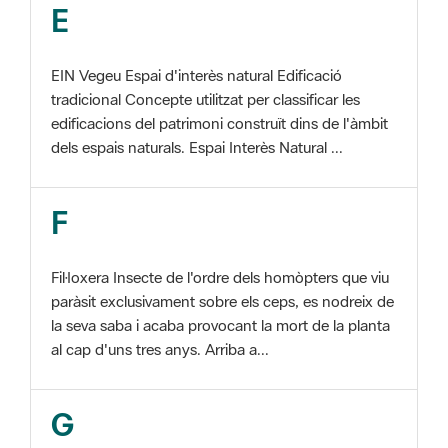
EIN Vegeu Espai d'interès natural Edificació
tradicional Concepte utilitzat per classificar les
edificacions del patrimoni construït dins de l'àmbit
dels espais naturals. Espai Interès Natural ...
F
Fil·loxera Insecte de l'ordre dels homòpters que viu
paràsit exclusivament sobre els ceps, es nodreix de
la seva saba i acaba provocant la mort de la planta
al cap d'uns tres anys. Arriba a...
G
GIS Veure SIG