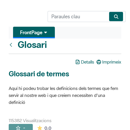
FrontPage
Glosari
FrontPage
Detalls
Imprimeix
Glossari de termes
Aquí hi podeu trobar les definicions dels termes que fem
servir al nostre web i que creiem necessiten d'una
definició
115382 Visualitzacions
La mitjana de les valoracions és de 0 estr
-
0.0
Pàgines filles (16)