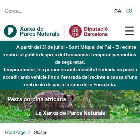
Salta al contingut principal
CA
ES
Fins al desembre de 2026 - Parc Fluvial Besòs -
Afectacions a la llera del Parc Fluvial del Besòs degut a
obres de construcció d'una passera sobre el riu
Pesta porcina africana
La Xarxa de Parcs Naturals
FrontPage
Glosari