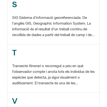
SIG Sistema d'informació georeferenciada. De
l'anglès GIS, Geographic Information System. La
informació és el resultat d'un treball continu de
recollida de dades a partir del treball de camp i de...
T
Transecte Itinerari o recorregut a peu en què
l'observador compte i anota tots els individus de les
espècies que detecta, ja sigui visualment o
auditivament. El transecte és una de les...
V
Viu el Parc, Programa Programa organitzat per
l'Àrea d'Espais Naturals de la Diputació de