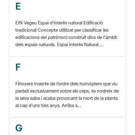
EIN Vegeu Espai d'interès natural Edificació
tradicional Concepte utilitzat per classificar les
edificacions del patrimoni construït dins de l'àmbit
dels espais naturals. Espai Interès Natural ...
F
Fil·loxera Insecte de l'ordre dels homòpters que viu
paràsit exclusivament sobre els ceps, es nodreix de
la seva saba i acaba provocant la mort de la planta
al cap d'uns tres anys. Arriba a...
G
GIS Veure SIG