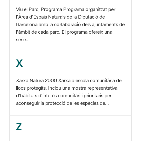
Barcelona amb la col·laboració dels ajuntaments de
l'àmbit de cada parc. El programa ofereix una
sèrie...
X
Xarxa Natura 2000 Xarxa a escala comunitària de
llocs protegits. Inclou una mostra representativa
d'hàbitats d'interès comunitàri i prioritaris per
aconseguir la protecció de les espècies de...
Z
ZEC Zona d'especial conservació. En la fase
tercera de Xarxa Natura 2000 els llocs
d'importància comunitària són designats com a