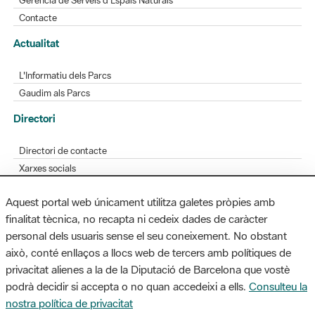
L'Informatiu dels Parcs
Gaudim als Parcs
Directori
Directori de contacte
Xarxes socials
Aplicacions mòbils
Bústia de suggeriments
Opineu sobre els parcs
Aquest portal web únicament utilitza galetes pròpies amb
finalitat tècnica, no recapta ni cedeix dades de caràcter
personal dels usuaris sense el seu coneixement. No obstant
MAPA WEB
AVÍS LEGAL
ACCESSIBILITAT
això, conté enllaços a llocs web de tercers amb polítiques de
privacitat alienes a la de la Diputació de Barcelona que vostè
Diputació de Barcelona. Edifici Llacuna, 1a planta. Badajoz, 49. 08005
podrà decidir si accepta o no quan accedeixi a ells.
Consulteu la
Barcelona. Tel. 934 022 428 / xarxaparcs@diba.cat
nostra política de privacitat