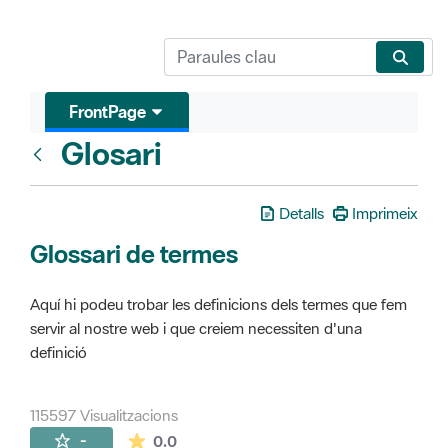
FrontPage
Glosari
FrontPage
Detalls
Imprimeix
Glossari de termes
Aquí hi podeu trobar les definicions dels termes que fem
servir al nostre web i que creiem necessiten d'una
definició
115597 Visualitzacions
La mitjana de les valoracions és de 0 estr
-
0.0
Pàgines filles (16)