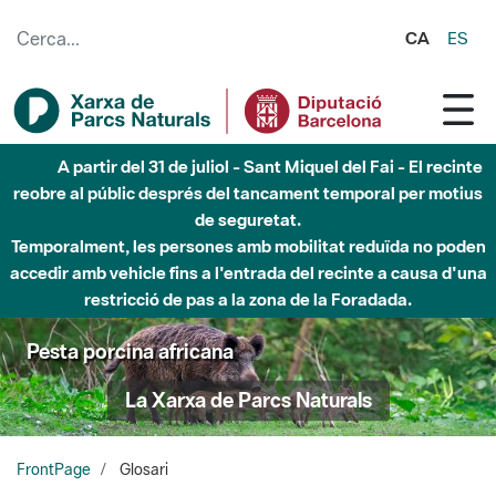
Salta al contingut principal
CA
ES
Fins al desembre de 2026 - Parc Fluvial Besòs -
Afectacions a la llera del Parc Fluvial del Besòs degut a
obres de construcció d'una passera sobre el riu
Pesta porcina africana
La Xarxa de Parcs Naturals
FrontPage
Glosari