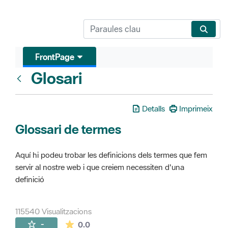
FrontPage
Glosari
FrontPage
Detalls
Imprimeix
Glossari de termes
Aquí hi podeu trobar les definicions dels termes que fem
servir al nostre web i que creiem necessiten d'una
definició
115540 Visualitzacions
La mitjana de les valoracions és de 0 estr
-
0.0
Pàgines filles (16)