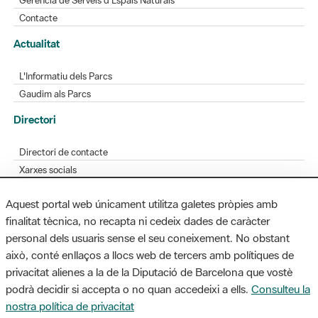
L'Informatiu dels Parcs
Gaudim als Parcs
Directori
Directori de contacte
Xarxes socials
Aplicacions mòbils
Bústia de suggeriments
Opineu sobre els parcs
Aquest portal web únicament utilitza galetes pròpies amb
finalitat tècnica, no recapta ni cedeix dades de caràcter
personal dels usuaris sense el seu coneixement. No obstant
MAPA WEB
AVÍS LEGAL
ACCESSIBILITAT
això, conté enllaços a llocs web de tercers amb polítiques de
privacitat alienes a la de la Diputació de Barcelona que vostè
Diputació de Barcelona. Edifici Llacuna, 1a planta. Badajoz, 49. 08005
podrà decidir si accepta o no quan accedeixi a ells.
Consulteu la
Barcelona. Tel. 934 022 428 / xarxaparcs@diba.cat
nostra política de privacitat