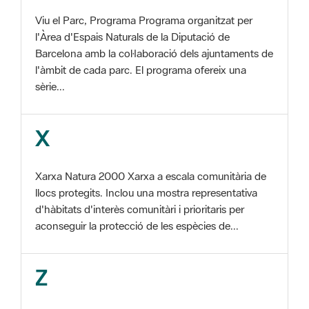
Barcelona amb la col·laboració dels ajuntaments de
l'àmbit de cada parc. El programa ofereix una
sèrie...
X
Xarxa Natura 2000 Xarxa a escala comunitària de
llocs protegits. Inclou una mostra representativa
d'hàbitats d'interès comunitàri i prioritaris per
aconseguir la protecció de les espècies de...
Z
ZEC Zona d'especial conservació. En la fase
tercera de Xarxa Natura 2000 els llocs
d'importància comunitària són designats com a