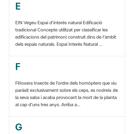
EIN Vegeu Espai d'interès natural Edificació
tradicional Concepte utilitzat per classificar les
edificacions del patrimoni construït dins de l'àmbit
dels espais naturals. Espai Interès Natural ...
F
Fil·loxera Insecte de l'ordre dels homòpters que viu
paràsit exclusivament sobre els ceps, es nodreix de
la seva saba i acaba provocant la mort de la planta
al cap d'uns tres anys. Arriba a...
G
GIS Veure SIG