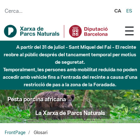
Salta al contingut principal
CA
ES
Fins al desembre de 2026 - Parc Fluvial Besòs -
Afectacions a la llera del Parc Fluvial del Besòs degut a
obres de construcció d'una passera sobre el riu
Pesta porcina africana
La Xarxa de Parcs Naturals
FrontPage
Glosari