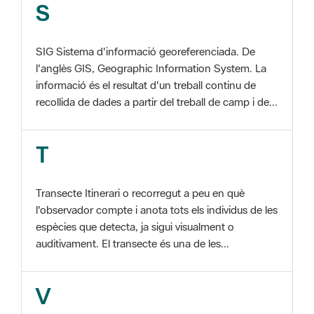
SIG Sistema d'informació georeferenciada. De
l'anglès GIS, Geographic Information System. La
informació és el resultat d'un treball continu de
recollida de dades a partir del treball de camp i de...
T
Transecte Itinerari o recorregut a peu en què
l'observador compte i anota tots els individus de les
espècies que detecta, ja sigui visualment o
auditivament. El transecte és una de les...
V
Viu el Parc, Programa Programa organitzat per
l'Àrea d'Espais Naturals de la Diputació de