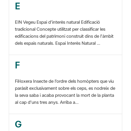
EIN Vegeu Espai d'interès natural Edificació
tradicional Concepte utilitzat per classificar les
edificacions del patrimoni construït dins de l'àmbit
dels espais naturals. Espai Interès Natural ...
F
Fil·loxera Insecte de l'ordre dels homòpters que viu
paràsit exclusivament sobre els ceps, es nodreix de
la seva saba i acaba provocant la mort de la planta
al cap d'uns tres anys. Arriba a...
G
GIS Veure SIG