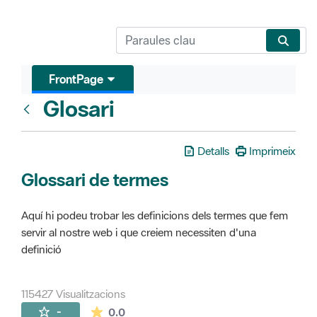
FrontPage
Glosari
FrontPage
Detalls
Imprimeix
Glossari de termes
Aquí hi podeu trobar les definicions dels termes que fem
servir al nostre web i que creiem necessiten d'una
definició
115427 Visualitzacions
La mitjana de les valoracions és de 0 estr
-
0.0
Pàgines filles (16)