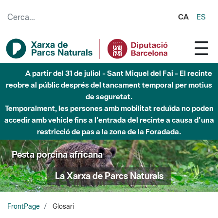
Salta al contingut principal
CA
ES
Fins al desembre de 2026 - Parc Fluvial Besòs -
Afectacions a la llera del Parc Fluvial del Besòs degut a
obres de construcció d'una passera sobre el riu
Pesta porcina africana
La Xarxa de Parcs Naturals
FrontPage
Glosari