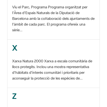
Barcelona amb la col·laboració dels ajuntaments de
l'àmbit de cada parc. El programa ofereix una
sèrie...
X
Xarxa Natura 2000 Xarxa a escala comunitària de
llocs protegits. Inclou una mostra representativa
d'hàbitats d'interès comunitàri i prioritaris per
aconseguir la protecció de les espècies de...
Z
ZEC Zona d'especial conservació. En la fase
tercera de Xarxa Natura 2000 els llocs
d'importància comunitària són designats com a