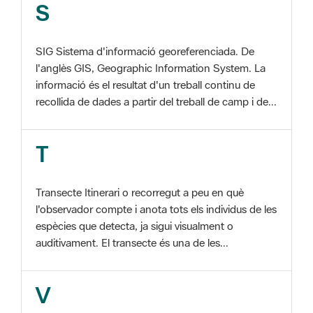
SIG Sistema d'informació georeferenciada. De
l'anglès GIS, Geographic Information System. La
informació és el resultat d'un treball continu de
recollida de dades a partir del treball de camp i de...
T
Transecte Itinerari o recorregut a peu en què
l'observador compte i anota tots els individus de les
espècies que detecta, ja sigui visualment o
auditivament. El transecte és una de les...
V
Viu el Parc, Programa Programa organitzat per
l'Àrea d'Espais Naturals de la Diputació de