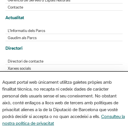
L'Informatiu dels Parcs
Gaudim als Parcs
Directori
Directori de contacte
Xarxes socials
Aplicacions mòbils
Bústia de suggeriments
Opineu sobre els parcs
Aquest portal web únicament utilitza galetes pròpies amb
finalitat tècnica, no recapta ni cedeix dades de caràcter
personal dels usuaris sense el seu coneixement. No obstant
MAPA WEB
AVÍS LEGAL
ACCESSIBILITAT
això, conté enllaços a llocs web de tercers amb polítiques de
privacitat alienes a la de la Diputació de Barcelona que vostè
Diputació de Barcelona. Edifici Llacuna, 1a planta. Badajoz, 49. 08005
podrà decidir si accepta o no quan accedeixi a ells.
Consulteu la
Barcelona. Tel. 934 022 428 / xarxaparcs@diba.cat
nostra política de privacitat